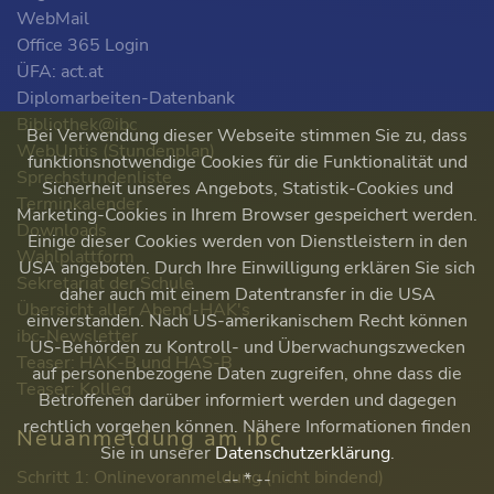
WebMail
Office 365 Login
ÜFA: act.at
Diplomarbeiten-Datenbank
Bibliothek@ibc
Bei Verwendung dieser Webseite stimmen Sie zu, dass
WebUntis (Stundenplan)
funktionsnotwendige Cookies für die Funktionalität und
Sprechstundenliste
Sicherheit unseres Angebots, Statistik-Cookies und
Terminkalender
Marketing-Cookies in Ihrem Browser gespeichert werden.
Downloads
Einige dieser Cookies werden von Dienstleistern in den
Wahlplattform
USA angeboten. Durch Ihre Einwilligung erklären Sie sich
Sekretariat der Schule
daher auch mit einem Datentransfer in die USA
Übersicht aller Abend-HAK's
einverstanden. Nach US-amerikanischem Recht können
ibc-Newsletter
US-Behörden zu Kontroll- und Überwachungszwecken
Teaser: HAK-B und HAS-B
auf personenbezogene Daten zugreifen, ohne dass die
Teaser: Kolleg
Betroffenen darüber informiert werden und dagegen
rechtlich vorgehen können. Nähere Informationen finden
Neuanmeldung am ibc
Sie in unserer
Datenschutzerklärung
.
Schritt 1: Onlinevoranmeldung (nicht bindend)
-- * --