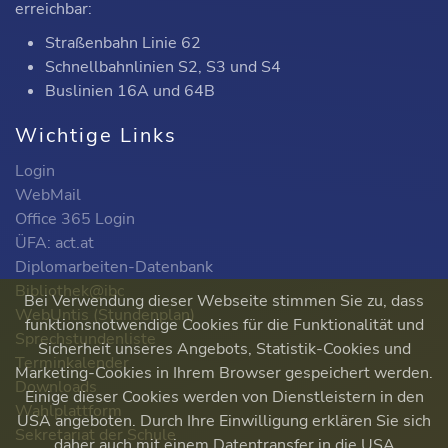
erreichbar:
Straßenbahn Linie 62
Schnellbahnlinien S2, S3 und S4
Buslinien 16A und 64B
Wichtige Links
Login
WebMail
Office 365 Login
ÜFA: act.at
Diplomarbeiten-Datenbank
Bibliothek@ibc
Bei Verwendung dieser Webseite stimmen Sie zu, dass
WebUntis (Stundenplan)
funktionsnotwendige Cookies für die Funktionalität und
Sprechstundenliste
Sicherheit unseres Angebots, Statistik-Cookies und
Terminkalender
Marketing-Cookies in Ihrem Browser gespeichert werden.
Downloads
Einige dieser Cookies werden von Dienstleistern in den
Wahlplattform
USA angeboten. Durch Ihre Einwilligung erklären Sie sich
Sekretariat der Schule
daher auch mit einem Datentransfer in die USA