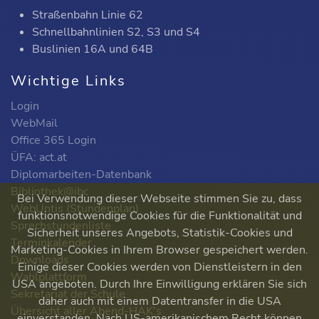
Straßenbahn Linie 62
Schnellbahnlinien S2, S3 und S4
Buslinien 16A und 64B
Wichtige Links
Login
WebMail
Office 365 Login
ÜFA: act.at
Diplomarbeiten-Datenbank
Bibliothek@ibc
Bei Verwendung dieser Webseite stimmen Sie zu, dass
WebUntis (Stundenplan)
funktionsnotwendige Cookies für die Funktionalität und
Sprechstundenliste
Sicherheit unseres Angebots, Statistik-Cookies und
Terminkalender
Marketing-Cookies in Ihrem Browser gespeichert werden.
Downloads
Einige dieser Cookies werden von Dienstleistern in den
Wahlplattform
USA angeboten. Durch Ihre Einwilligung erklären Sie sich
Sekretariat der Schule
daher auch mit einem Datentransfer in die USA
Übersicht aller Abend-HAK's
einverstanden. Nach US-amerikanischem Recht können