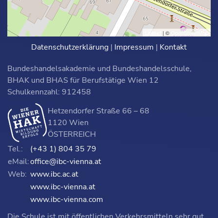
Leaflet
| ©
OpenStreetMap
Datenschutzerklärung
|
Impressum
|
Kontakt
Bundeshandelsakademie und Bundeshandelsschule,
BHAK und BHAS für Berufstätige Wien 12
Schulkennzahl: 912458
Hetzendorfer Straße 66 – 68
1120 Wien
ÖSTERREICH
Tel.:
(+43 1) 804 35 79
eMail:
office@ibc-vienna.at
Web:
www.ibc.ac.at
www.ibc-vienna.at
www.ibc-vienna.com
Die Schule ist mit öffentlichen Verkehrsmitteln sehr gut