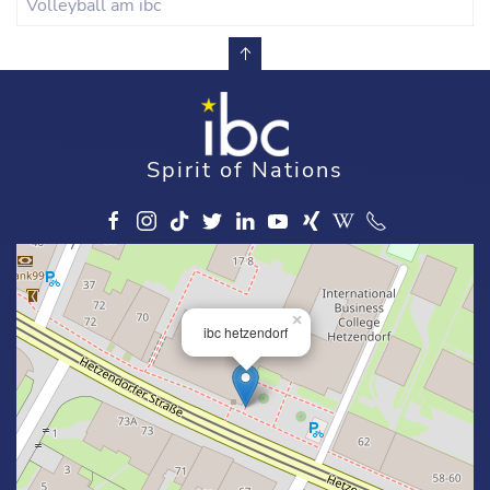
Volleyball am ibc
Spirit of Nations
×
ibc hetzendorf