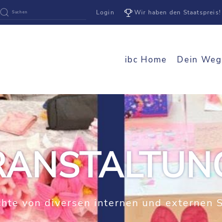
Login
Wir haben den Staatspreis!
ibc Home
Dein Weg
RANSTALTUN
ichte von diversen internen und externen 