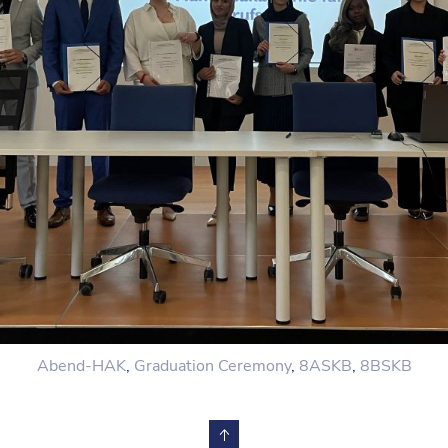
Abend-HAK
,
Graduation Ceremony
,
8ASKB
,
8BSKB