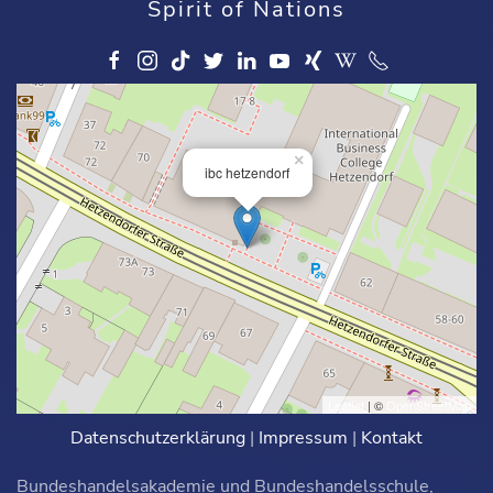
Spirit of Nations
×
ibc hetzendorf
Leaflet
| ©
OpenStreetMap
Datenschutzerklärung
|
Impressum
|
Kontakt
Bundeshandelsakademie und Bundeshandelsschule,