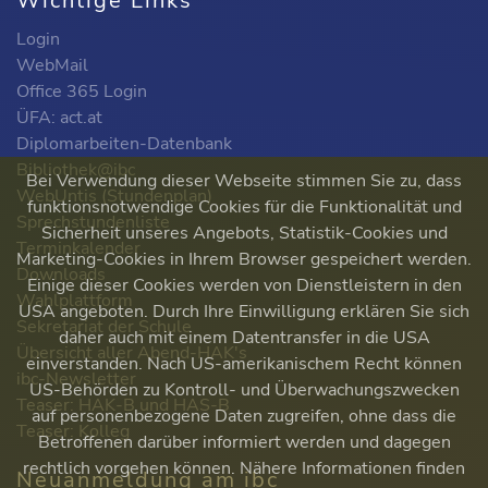
Wichtige Links
Login
WebMail
Office 365 Login
ÜFA: act.at
Diplomarbeiten-Datenbank
Bibliothek@ibc
Bei Verwendung dieser Webseite stimmen Sie zu, dass
WebUntis (Stundenplan)
funktionsnotwendige Cookies für die Funktionalität und
Sprechstundenliste
Sicherheit unseres Angebots, Statistik-Cookies und
Terminkalender
Marketing-Cookies in Ihrem Browser gespeichert werden.
Downloads
Einige dieser Cookies werden von Dienstleistern in den
Wahlplattform
USA angeboten. Durch Ihre Einwilligung erklären Sie sich
Sekretariat der Schule
daher auch mit einem Datentransfer in die USA
Übersicht aller Abend-HAK's
einverstanden. Nach US-amerikanischem Recht können
ibc-Newsletter
US-Behörden zu Kontroll- und Überwachungszwecken
Teaser: HAK-B und HAS-B
auf personenbezogene Daten zugreifen, ohne dass die
Teaser: Kolleg
Betroffenen darüber informiert werden und dagegen
rechtlich vorgehen können. Nähere Informationen finden
Neuanmeldung am ibc