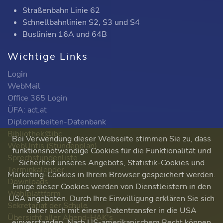
Straßenbahn Linie 62
Schnellbahnlinien S2, S3 und S4
Buslinien 16A und 64B
Wichtige Links
Login
WebMail
Office 365 Login
ÜFA: act.at
Diplomarbeiten-Datenbank
Bibliothek@ibc
Bei Verwendung dieser Webseite stimmen Sie zu, dass
WebUntis (Stundenplan)
funktionsnotwendige Cookies für die Funktionalität und
Sprechstundenliste
Sicherheit unseres Angebots, Statistik-Cookies und
Terminkalender
Marketing-Cookies in Ihrem Browser gespeichert werden.
Downloads
Einige dieser Cookies werden von Dienstleistern in den
Wahlplattform
USA angeboten. Durch Ihre Einwilligung erklären Sie sich
Sekretariat der Schule
daher auch mit einem Datentransfer in die USA
Übersicht aller Abend-HAK's
einverstanden. Nach US-amerikanischem Recht können