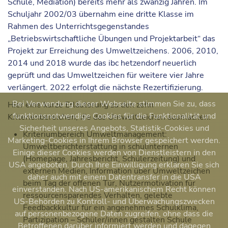
Schule, Mediation) bereits mehr als zwanzig Jahren. Im
Schuljahr 2002/03 übernahm eine dritte Klasse im
Rahmen des Unterrichtsgegenstandes
„Betriebswirtschaftliche Übungen und Projektarbeit“ das
Projekt zur Erreichung des Umweltzeichens. 2006, 2010,
2014 und 2018 wurde das ibc hetzendorf neuerlich
geprüft und das Umweltzeichen für weitere vier Jahre
verlängert. 2022 erfolgt die nächste Rezertifizierung.
Bei Verwendung dieser Webseite stimmen Sie zu, dass
Hier eine kurze Erläuterung zu den zehn
funktionsnotwendige Cookies für die Funktionalität und
Kriterienbereichen, die das Umweltzeichen ausmachen.
Sicherheit unseres Angebots, Statistik-Cookies und
Kriteriumbereich Umweltmanagement:
Marketing-Cookies in Ihrem Browser gespeichert werden.
Umweltberichterstattung in schulinternen
Einige dieser Cookies werden von Dienstleistern in den
(Homepage, Jahresbericht, Schülerzeitung) und
USA angeboten. Durch Ihre Einwilligung erklären Sie sich
externen Medien, Information über Umweltzeichen
daher auch mit einem Datentransfer in die USA
beim Tag der offenen Tür, Nutzermotivation für
einverstanden. Nach US-amerikanischem Recht können
ressourcensparendes Verhalten, gelebte
US-Behörden zu Kontroll- und Überwachungszwecken
Feedbackkultur für ein angenehmes Schulklima,
auf personenbezogene Daten zugreifen, ohne dass die
Partizipation – Schüler/innen gestalten Schule
Betroffenen darüber informiert werden und dagegen