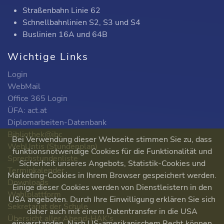
Straßenbahn Linie 62
Schnellbahnlinien S2, S3 und S4
Buslinien 16A und 64B
Wichtige Links
Login
WebMail
Office 365 Login
ÜFA: act.at
Diplomarbeiten-Datenbank
Bibliothek@ibc
Bei Verwendung dieser Webseite stimmen Sie zu, dass
WebUntis (Stundenplan)
funktionsnotwendige Cookies für die Funktionalität und
Sprechstundenliste
Sicherheit unseres Angebots, Statistik-Cookies und
Terminkalender
Marketing-Cookies in Ihrem Browser gespeichert werden.
Downloads
Einige dieser Cookies werden von Dienstleistern in den
Wahlplattform
USA angeboten. Durch Ihre Einwilligung erklären Sie sich
Sekretariat der Schule
daher auch mit einem Datentransfer in die USA
Übersicht aller Abend-HAK's
einverstanden. Nach US-amerikanischem Recht können