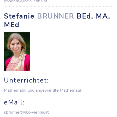
gboehm@ibc-vienna.at
Stefanie
BRUNNER
BEd, MA,
MEd
Unterrichtet:
Mathematik und angewandte Mathematik
eMail:
sbrunner@ibc-vienna.at