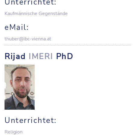
Unterrichtet:
Kaufmännische Gegenstände
eMail:
thuber@ibc-vienna.at
Rijad
IMERI
PhD
Unterrichtet:
Religion