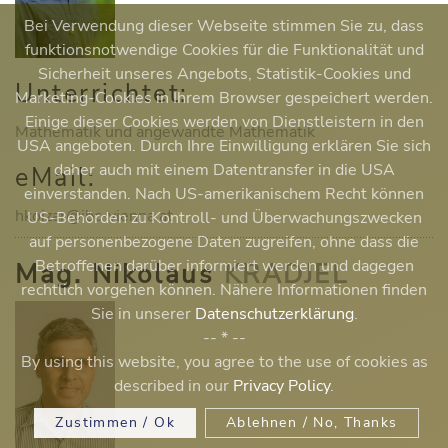
Bei Verwendung dieser Webseite stimmen Sie zu, dass
funktionsnotwendige Cookies für die Funktionalität und
Sicherheit unseres Angebots, Statistik-Cookies und
Unterrichtet:
Marketing-Cookies in Ihrem Browser gespeichert werden.
Einige dieser Cookies werden von Dienstleistern in den
Mathematik und angewandte Mathematik
USA angeboten. Durch Ihre Einwilligung erklären Sie sich
daher auch mit einem Datentransfer in die USA
eMail:
einverstanden. Nach US-amerikanischem Recht können
hkoizar@ibc-vienna.at
US-Behörden zu Kontroll- und Überwachungszwecken
auf personenbezogene Daten zugreifen, ohne dass die
Betroffenen darüber informiert werden und dagegen
Mag. Nikolaus
KRADJEL
rechtlich vorgehen können. Nähere Informationen finden
Sie in unserer
Datenschutzerklärung
.
-- * --
By using this website, you agree to the use of cookies as
described in our
Privacy Policy
.
Zustimmen / Ok
Ablehnen / No, Thanks