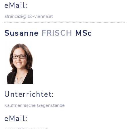
eMail:
afrancazi@ibc-vienna.at
Susanne
FRISCH
MSc
Unterrichtet:
Kaufmännische Gegenstände
eMail: