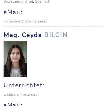
Sozialgeschichte)
,
Spanisch
eMail:
kbiberauer@ibc-vienna.at
Mag. Ceyda
BILGIN
Unterrichtet:
Englisch
,
Französisch
eMail: