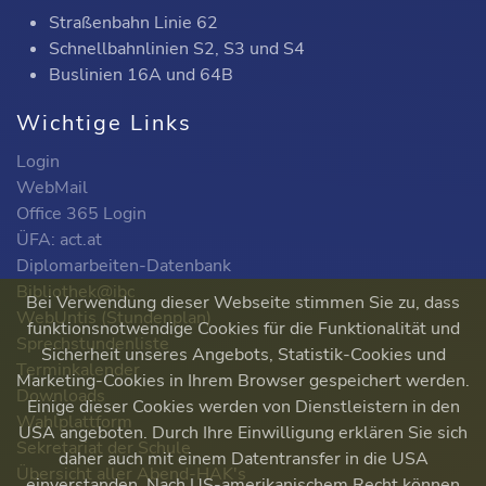
Straßenbahn Linie 62
Schnellbahnlinien S2, S3 und S4
Buslinien 16A und 64B
Wichtige Links
Login
WebMail
Office 365 Login
ÜFA: act.at
Diplomarbeiten-Datenbank
Bibliothek@ibc
Bei Verwendung dieser Webseite stimmen Sie zu, dass
WebUntis (Stundenplan)
funktionsnotwendige Cookies für die Funktionalität und
Sprechstundenliste
Sicherheit unseres Angebots, Statistik-Cookies und
Terminkalender
Marketing-Cookies in Ihrem Browser gespeichert werden.
Downloads
Einige dieser Cookies werden von Dienstleistern in den
Wahlplattform
USA angeboten. Durch Ihre Einwilligung erklären Sie sich
Sekretariat der Schule
daher auch mit einem Datentransfer in die USA
Übersicht aller Abend-HAK's
einverstanden. Nach US-amerikanischem Recht können