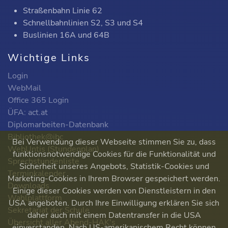
Straßenbahn Linie 62
Schnellbahnlinien S2, S3 und S4
Buslinien 16A und 64B
Wichtige Links
Login
WebMail
Office 365 Login
ÜFA: act.at
Diplomarbeiten-Datenbank
Bibliothek@ibc
Bei Verwendung dieser Webseite stimmen Sie zu, dass
WebUntis (Stundenplan)
funktionsnotwendige Cookies für die Funktionalität und
Sprechstundenliste
Sicherheit unseres Angebots, Statistik-Cookies und
Terminkalender
Marketing-Cookies in Ihrem Browser gespeichert werden.
Downloads
Einige dieser Cookies werden von Dienstleistern in den
Wahlplattform
USA angeboten. Durch Ihre Einwilligung erklären Sie sich
Sekretariat der Schule
daher auch mit einem Datentransfer in die USA
Übersicht aller Abend-HAK's
einverstanden. Nach US-amerikanischem Recht können