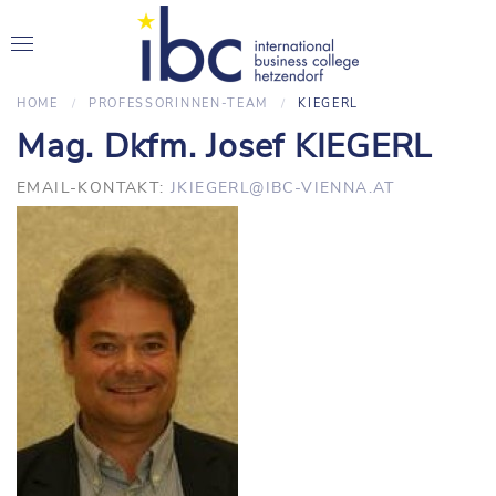
HOME
PROFESSORINNEN-TEAM
KIEGERL
Mag. Dkfm. Josef KIEGERL
EMAIL-KONTAKT:
JKIEGERL@IBC-VIENNA.AT