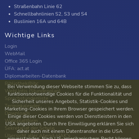
Straßenbahn Linie 62
Schnellbahnlinien S2, S3 und S4
Buslinien 16A und 64B
Wichtige Links
Login
WebMail
Office 365 Login
ÜFA: act.at
Diplomarbeiten-Datenbank
Bibliothek@ibc
Bei Verwendung dieser Webseite stimmen Sie zu, dass
WebUntis (Stundenplan)
funktionsnotwendige Cookies für die Funktionalität und
Sprechstundenliste
Sicherheit unseres Angebots, Statistik-Cookies und
Terminkalender
Marketing-Cookies in Ihrem Browser gespeichert werden.
Downloads
Einige dieser Cookies werden von Dienstleistern in den
Wahlplattform
USA angeboten. Durch Ihre Einwilligung erklären Sie sich
Sekretariat der Schule
daher auch mit einem Datentransfer in die USA
Übersicht aller Abend-HAK's
einverstanden. Nach US-amerikanischem Recht können