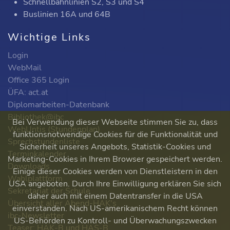
Schnellbahnlinien S2, S3 und S4
Buslinien 16A und 64B
Wichtige Links
Login
WebMail
Office 365 Login
ÜFA: act.at
Diplomarbeiten-Datenbank
Bibliothek@ibc
Bei Verwendung dieser Webseite stimmen Sie zu, dass
WebUntis (Stundenplan)
funktionsnotwendige Cookies für die Funktionalität und
Sprechstundenliste
Sicherheit unseres Angebots, Statistik-Cookies und
Terminkalender
Marketing-Cookies in Ihrem Browser gespeichert werden.
Downloads
Einige dieser Cookies werden von Dienstleistern in den
Wahlplattform
USA angeboten. Durch Ihre Einwilligung erklären Sie sich
Sekretariat der Schule
daher auch mit einem Datentransfer in die USA
Übersicht aller Abend-HAK's
einverstanden. Nach US-amerikanischem Recht können
ibc-Newsletter
US-Behörden zu Kontroll- und Überwachungszwecken
Teaser: HAK-B und HAS-B