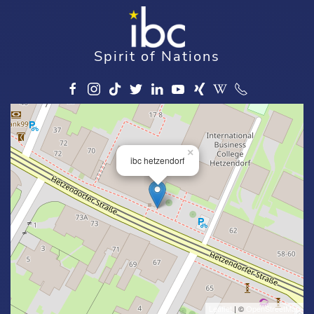
Spirit of Nations
×
ibc hetzendorf
Leaflet
| ©
OpenStreetMap