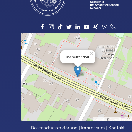
×
ibc hetzendorf
Leaflet
| ©
OpenStreetMa
Datenschutzerklärung
|
Impressum
|
Kontakt