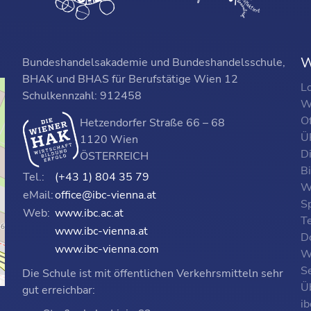
W
Bundeshandelsakademie und Bundeshandelsschule,
BHAK und BHAS für Berufstätige Wien 12
L
Schulkennzahl: 912458
W
O
Hetzendorfer Straße 66 – 68
ÜF
1120 Wien
D
ÖSTERREICH
B
Tel.:
(+43 1) 804 35 79
W
eMail:
office@ibc-vienna.at
S
Web:
www.ibc.ac.at
T
www.ibc-vienna.at
D
www.ibc-vienna.com
W
Se
Die Schule ist mit öffentlichen Verkehrsmitteln sehr
p
Ü
gut erreichbar:
i