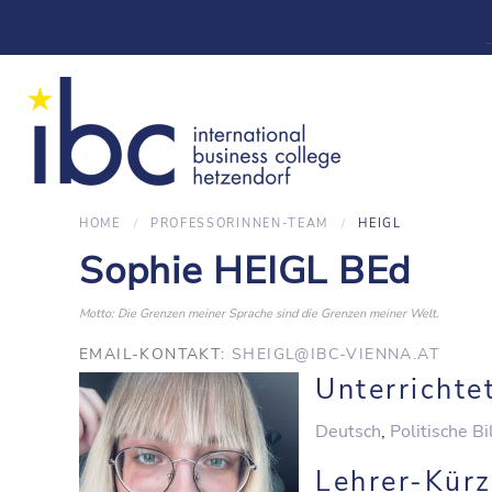
HOME
PROFESSORINNEN-TEAM
HEIGL
Sophie HEIGL BEd
Motto: Die Grenzen meiner Sprache sind die Grenzen meiner Welt.
EMAIL-KONTAKT:
SHEIGL@IBC-VIENNA.AT
Unterrichte
Deutsch
,
Politische B
Lehrer-Kürz