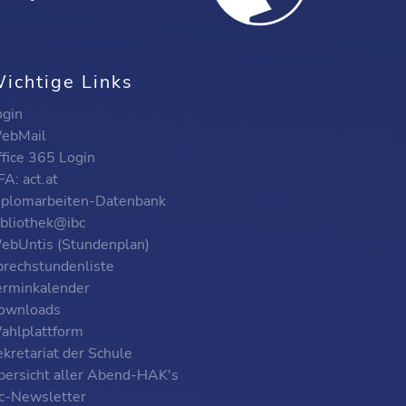
ichtige Links
ogin
ebMail
ffice 365 Login
A: act.at
iplomarbeiten-Datenbank
ibliothek@ibc
ebUntis (Stundenplan)
prechstundenliste
erminkalender
ownloads
ahlplattform
kretariat der Schule
bersicht aller Abend-HAK's
bc-Newsletter