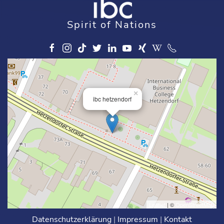
Spirit of Nations
×
ibc hetzendorf
Leaflet
| ©
OpenStreetMap
Datenschutzerklärung
|
Impressum
|
Kontakt