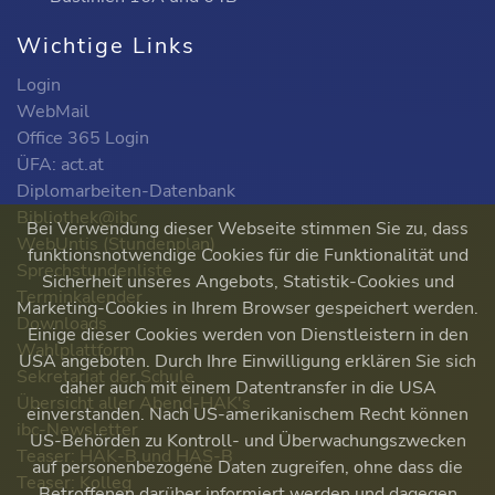
Wichtige Links
Login
WebMail
Office 365 Login
ÜFA: act.at
Diplomarbeiten-Datenbank
Bibliothek@ibc
Bei Verwendung dieser Webseite stimmen Sie zu, dass
WebUntis (Stundenplan)
funktionsnotwendige Cookies für die Funktionalität und
Sprechstundenliste
Sicherheit unseres Angebots, Statistik-Cookies und
Terminkalender
Marketing-Cookies in Ihrem Browser gespeichert werden.
Downloads
Einige dieser Cookies werden von Dienstleistern in den
Wahlplattform
USA angeboten. Durch Ihre Einwilligung erklären Sie sich
Sekretariat der Schule
daher auch mit einem Datentransfer in die USA
Übersicht aller Abend-HAK's
einverstanden. Nach US-amerikanischem Recht können
ibc-Newsletter
US-Behörden zu Kontroll- und Überwachungszwecken
Teaser: HAK-B und HAS-B
auf personenbezogene Daten zugreifen, ohne dass die
Teaser: Kolleg
Betroffenen darüber informiert werden und dagegen