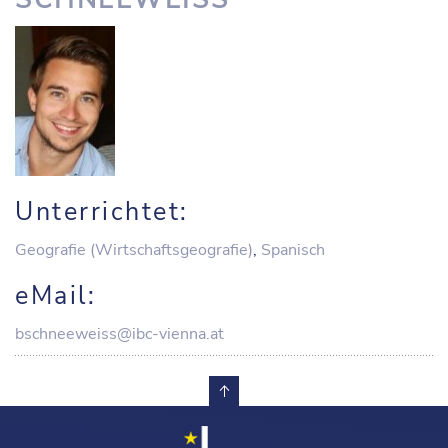
Unterrichtet:
Geografie (Wirtschaftsgeografie)
,
Spanisch
eMail:
bschneeweiss@ibc-vienna.at