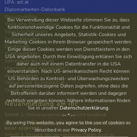
ÜFA: act.at
Diplomarbeiten-Datenbank
Bibliothek@ibc
Bei Verwendung dieser Webseite stimmen Sie zu, dass
WebUntis (Stundenplan)
funktionsnotwendige Cookies für die Funktionalität und
Sprechstundenliste
Sicherheit unseres Angebots, Statistik-Cookies und
Terminkalender
Marketing-Cookies in Ihrem Browser gespeichert werden.
Downloads
Einige dieser Cookies werden von Dienstleistern in den
Wahlplattform
USA angeboten. Durch Ihre Einwilligung erklären Sie sich
Sekretariat der Schule
daher auch mit einem Datentransfer in die USA
Übersicht aller Abend-HAK's
einverstanden. Nach US-amerikanischem Recht können
ibc-Newsletter
US-Behörden zu Kontroll- und Überwachungszwecken
Teaser: HAK-B und HAS-B
auf personenbezogene Daten zugreifen, ohne dass die
Teaser: Kolleg
Betroffenen darüber informiert werden und dagegen
rechtlich vorgehen können. Nähere Informationen finden
Neuanmeldung am ibc
Sie in unserer
Datenschutzerklärung
.
Schritt 1: Onlinevoranmeldung (nicht bindend)
-- * --
By using this website, you agree to the use of cookies as
SCHRITT 2: TERMINBUCHUNG FÜR FIXANMELDUNG (DERZEIT
NICHT GEÖFFNET)
described in our
Privacy Policy
.
Schritt 3: Eingabe der persönlichen Daten (erst zu