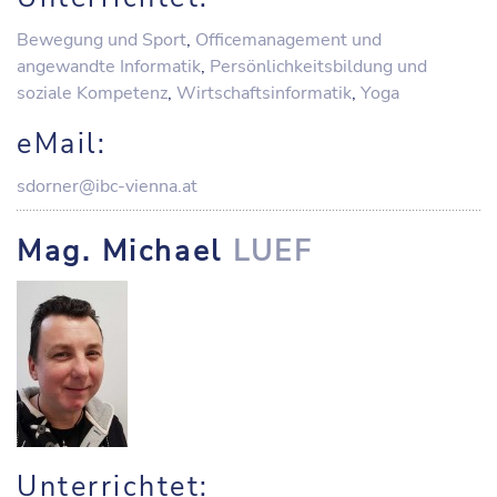
Bewegung und Sport
,
Officemanagement und
angewandte Informatik
,
Persönlichkeitsbildung und
soziale Kompetenz
,
Wirtschaftsinformatik
,
Yoga
eMail:
sdorner@ibc-vienna.at
Mag. Michael
LUEF
Unterrichtet: