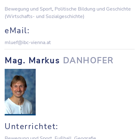
Bewegung und Sport
,
Politische Bildung und Geschichte
(Wirtschafts- und Sozialgeschichte)
eMail:
mluef@ibc-vienna.at
Mag. Markus
DANHOFER
Unterrichtet:
Bewegung und Sport
,
Fußball
,
Geografie