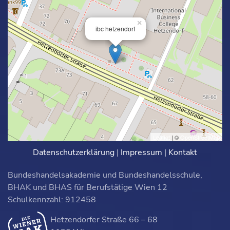
×
ibc hetzendorf
Leaflet
| ©
OpenStreetMap
Datenschutzerklärung
|
Impressum
|
Kontakt
Bundeshandelsakademie und Bundeshandelsschule,
BHAK und BHAS für Berufstätige Wien 12
Schulkennzahl: 912458
Hetzendorfer Straße 66 – 68