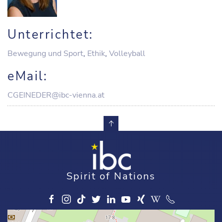
Unterrichtet:
Bewegung und Sport
,
Ethik
,
Volleyball
eMail:
CGEINEDER@ibc-vienna.at
Spirit of Nations