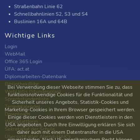
Straßenbahn Linie 62
Schnellbahnlinien S2, S3 und S4
Buslinien 16A und 64B
Wichtige Links
Login
WebMail
Office 365 Login
ÜFA: act.at
Diplomarbeiten-Datenbank
Bibliothek@ibc
Bei Verwendung dieser Webseite stimmen Sie zu, dass
WebUntis (Stundenplan)
funktionsnotwendige Cookies für die Funktionalität und
Sprechstundenliste
Sicherheit unseres Angebots, Statistik-Cookies und
Terminkalender
Marketing-Cookies in Ihrem Browser gespeichert werden.
Downloads
Einige dieser Cookies werden von Dienstleistern in den
Wahlplattform
USA angeboten. Durch Ihre Einwilligung erklären Sie sich
Sekretariat der Schule
daher auch mit einem Datentransfer in die USA
Übersicht aller Abend-HAK's
einverstanden. Nach US-amerikanischem Recht können