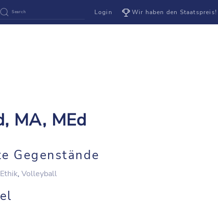
Login
Wir haben den Staatspreis!
d, MA, MEd
te Gegenstände
Ethik
,
Volleyball
el