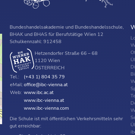
W
Bundeshandelsakademie und Bundeshandelsschule,
BHAK und BHAS für Berufstätige Wien 12
L
Schulkennzahl: 912458
W
O
Hetzendorfer Straße 66 – 68
ÜF
1120 Wien
D
ÖSTERREICH
B
Tel.:
(+43 1) 804 35 79
W
eMail:
office@ibc-vienna.at
S
Web:
www.ibc.ac.at
T
www.ibc-vienna.at
D
www.ibc-vienna.com
W
Se
Die Schule ist mit öffentlichen Verkehrsmitteln sehr
p
Ü
gut erreichbar:
i