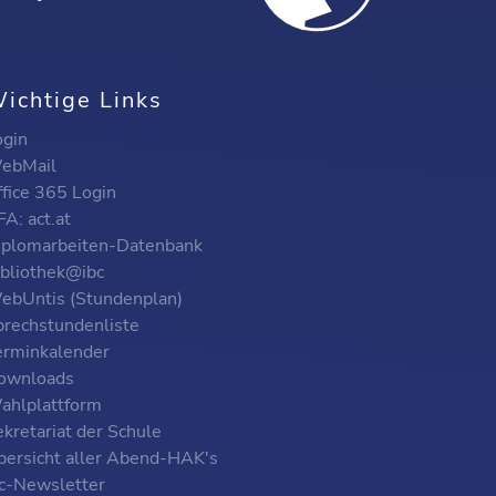
ichtige Links
ogin
ebMail
ffice 365 Login
A: act.at
iplomarbeiten-Datenbank
ibliothek@ibc
ebUntis (Stundenplan)
prechstundenliste
erminkalender
ownloads
ahlplattform
kretariat der Schule
bersicht aller Abend-HAK's
bc-Newsletter