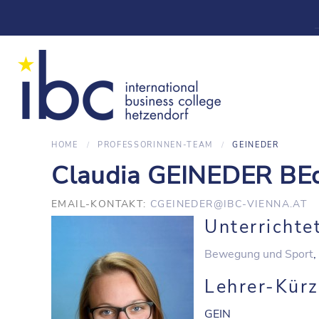
HOME
PROFESSORINNEN-TEAM
GEINEDER
Claudia GEINEDER BE
EMAIL-KONTAKT:
CGEINEDER@IBC-VIENNA.AT
Unterrichte
Bewegung und Sport
,
Lehrer-Kürz
GEIN