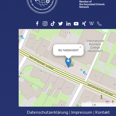
×
ibc hetzendorf
Leaflet
| ©
OpenStreetMa
Datenschutzerklärung
|
Impressum
|
Kontakt