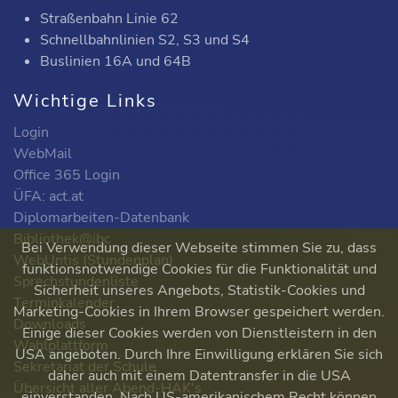
Straßenbahn Linie 62
Schnellbahnlinien S2, S3 und S4
Buslinien 16A und 64B
Wichtige Links
Login
WebMail
Office 365 Login
ÜFA: act.at
Diplomarbeiten-Datenbank
Bibliothek@ibc
Bei Verwendung dieser Webseite stimmen Sie zu, dass
WebUntis (Stundenplan)
funktionsnotwendige Cookies für die Funktionalität und
Sprechstundenliste
Sicherheit unseres Angebots, Statistik-Cookies und
Terminkalender
Marketing-Cookies in Ihrem Browser gespeichert werden.
Downloads
Einige dieser Cookies werden von Dienstleistern in den
Wahlplattform
USA angeboten. Durch Ihre Einwilligung erklären Sie sich
Sekretariat der Schule
daher auch mit einem Datentransfer in die USA
Übersicht aller Abend-HAK's
einverstanden. Nach US-amerikanischem Recht können