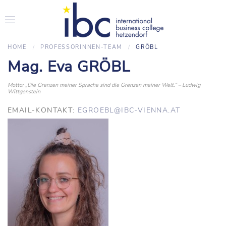
HOME
PROFESSORINNEN-TEAM
GRÖBL
Mag. Eva GRÖBL
Motto: „Die Grenzen meiner Sprache sind die Grenzen meiner Welt.“ – Ludwig
Wittgenstein
EMAIL-KONTAKT:
EGROEBL@IBC-VIENNA.AT