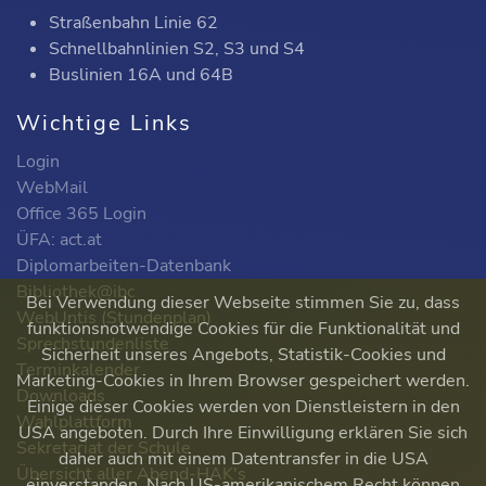
Straßenbahn Linie 62
Schnellbahnlinien S2, S3 und S4
Buslinien 16A und 64B
Wichtige Links
Login
WebMail
Office 365 Login
ÜFA: act.at
Diplomarbeiten-Datenbank
Bibliothek@ibc
Bei Verwendung dieser Webseite stimmen Sie zu, dass
WebUntis (Stundenplan)
funktionsnotwendige Cookies für die Funktionalität und
Sprechstundenliste
Sicherheit unseres Angebots, Statistik-Cookies und
Terminkalender
Marketing-Cookies in Ihrem Browser gespeichert werden.
Downloads
Einige dieser Cookies werden von Dienstleistern in den
Wahlplattform
USA angeboten. Durch Ihre Einwilligung erklären Sie sich
Sekretariat der Schule
daher auch mit einem Datentransfer in die USA
Übersicht aller Abend-HAK's
einverstanden. Nach US-amerikanischem Recht können