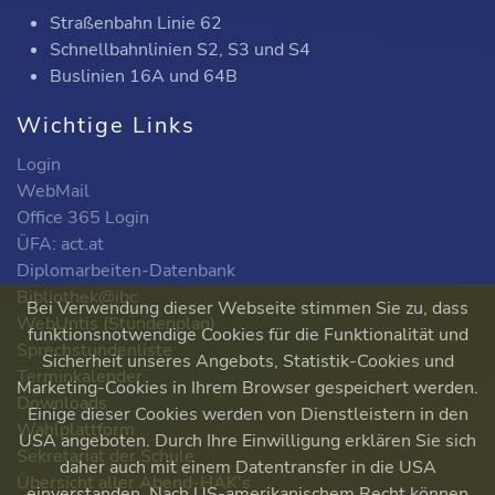
Straßenbahn Linie 62
Schnellbahnlinien S2, S3 und S4
Buslinien 16A und 64B
Wichtige Links
Login
WebMail
Office 365 Login
ÜFA: act.at
Diplomarbeiten-Datenbank
Bibliothek@ibc
Bei Verwendung dieser Webseite stimmen Sie zu, dass
WebUntis (Stundenplan)
funktionsnotwendige Cookies für die Funktionalität und
Sprechstundenliste
Sicherheit unseres Angebots, Statistik-Cookies und
Terminkalender
Marketing-Cookies in Ihrem Browser gespeichert werden.
Downloads
Einige dieser Cookies werden von Dienstleistern in den
Wahlplattform
USA angeboten. Durch Ihre Einwilligung erklären Sie sich
Sekretariat der Schule
daher auch mit einem Datentransfer in die USA
Übersicht aller Abend-HAK's
einverstanden. Nach US-amerikanischem Recht können