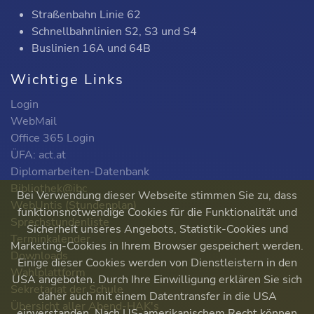
Straßenbahn Linie 62
Schnellbahnlinien S2, S3 und S4
Buslinien 16A und 64B
Wichtige Links
Login
WebMail
Office 365 Login
ÜFA: act.at
Diplomarbeiten-Datenbank
Bibliothek@ibc
Bei Verwendung dieser Webseite stimmen Sie zu, dass
WebUntis (Stundenplan)
funktionsnotwendige Cookies für die Funktionalität und
Sprechstundenliste
Sicherheit unseres Angebots, Statistik-Cookies und
Terminkalender
Marketing-Cookies in Ihrem Browser gespeichert werden.
Downloads
Einige dieser Cookies werden von Dienstleistern in den
Wahlplattform
USA angeboten. Durch Ihre Einwilligung erklären Sie sich
Sekretariat der Schule
daher auch mit einem Datentransfer in die USA
Übersicht aller Abend-HAK's
einverstanden. Nach US-amerikanischem Recht können