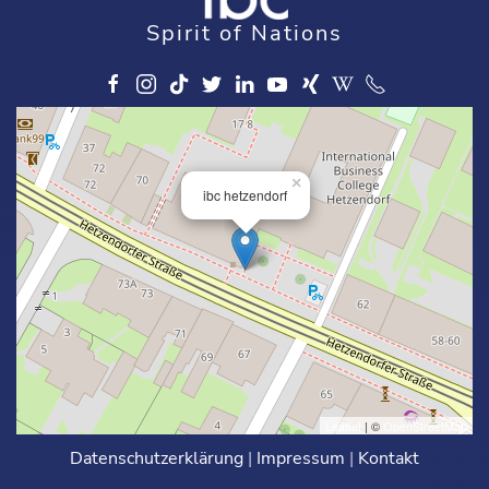
Spirit of Nations
×
ibc hetzendorf
Leaflet
| ©
OpenStreetMap
Datenschutzerklärung
|
Impressum
|
Kontakt