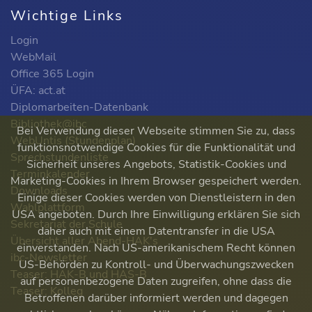
Wichtige Links
Login
WebMail
Office 365 Login
ÜFA: act.at
Diplomarbeiten-Datenbank
Bibliothek@ibc
Bei Verwendung dieser Webseite stimmen Sie zu, dass
WebUntis (Stundenplan)
funktionsnotwendige Cookies für die Funktionalität und
Sprechstundenliste
Sicherheit unseres Angebots, Statistik-Cookies und
Terminkalender
Marketing-Cookies in Ihrem Browser gespeichert werden.
Downloads
Einige dieser Cookies werden von Dienstleistern in den
Wahlplattform
USA angeboten. Durch Ihre Einwilligung erklären Sie sich
Sekretariat der Schule
daher auch mit einem Datentransfer in die USA
Übersicht aller Abend-HAK's
einverstanden. Nach US-amerikanischem Recht können
ibc-Newsletter
US-Behörden zu Kontroll- und Überwachungszwecken
Teaser: HAK-B und HAS-B
auf personenbezogene Daten zugreifen, ohne dass die
Teaser: Kolleg
Betroffenen darüber informiert werden und dagegen