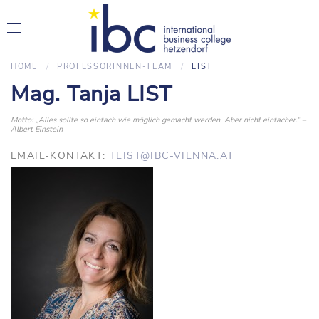
HOME
PROFESSORINNEN-TEAM
LIST
Mag. Tanja LIST
Motto: „Alles sollte so einfach wie möglich gemacht werden. Aber nicht einfacher.“ –
Albert Einstein
EMAIL-KONTAKT:
TLIST@IBC-VIENNA.AT