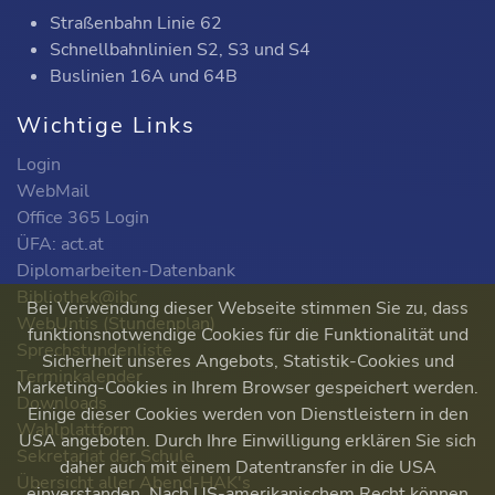
Straßenbahn Linie 62
Schnellbahnlinien S2, S3 und S4
Buslinien 16A und 64B
Wichtige Links
Login
WebMail
Office 365 Login
ÜFA: act.at
Diplomarbeiten-Datenbank
Bibliothek@ibc
Bei Verwendung dieser Webseite stimmen Sie zu, dass
WebUntis (Stundenplan)
funktionsnotwendige Cookies für die Funktionalität und
Sprechstundenliste
Sicherheit unseres Angebots, Statistik-Cookies und
Terminkalender
Marketing-Cookies in Ihrem Browser gespeichert werden.
Downloads
Einige dieser Cookies werden von Dienstleistern in den
Wahlplattform
USA angeboten. Durch Ihre Einwilligung erklären Sie sich
Sekretariat der Schule
daher auch mit einem Datentransfer in die USA
Übersicht aller Abend-HAK's
einverstanden. Nach US-amerikanischem Recht können