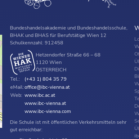
W
Bundeshandelsakademie und Bundeshandelsschule,
BHAK und BHAS für Berufstätige Wien 12
L
Schulkennzahl: 912458
W
O
Hetzendorfer Straße 66 – 68
ÜF
1120 Wien
D
ÖSTERREICH
B
Tel.:
(+43 1) 804 35 79
W
eMail:
office@ibc-vienna.at
S
Web:
www.ibc.ac.at
T
www.ibc-vienna.at
D
www.ibc-vienna.com
W
Se
Die Schule ist mit öffentlichen Verkehrsmitteln sehr
p
Ü
gut erreichbar:
i