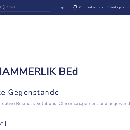
Login
Wir haben den Staatspreis!
a HAMMERLIK BEd
T
te Gegenstände
reative Business Solutions
,
Officemanagement und angewandt
el