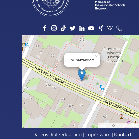
×
ibc hetzendorf
Leaflet
| ©
OpenStreetMa
Datenschutzerklärung
|
Impressum
|
Kontakt