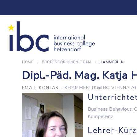
HOME
PROFESSORINNEN-TEAM
HAMMERLIK
Dipl.-Päd. Mag. Katj
EMAIL-KONTAKT:
KHAMMERLIK@IBC-VIENNA.A
Unterrichte
Business Behaviour
,
C
Kompetenz
Lehrer-Kürz