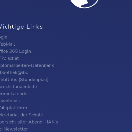
ichtige Links
ogin
ebMail
ffice 365 Login
A: act.at
iplomarbeiten-Datenbank
ibliothek@ibc
ebUntis (Stundenplan)
prechstundenliste
erminkalender
ownloads
ahlplattform
kretariat der Schule
bersicht aller Abend-HAK's
bc-Newsletter