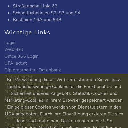
Straßenbahn Linie 62
Schnellbahnlinien S2, S3 und S4
Buslinien 16A und 64B
Wichtige Links
Login
WebMail
Office 365 Login
ÜFA: act.at
Diplomarbeiten-Datenbank
Bibliothek@ibc
Bei Verwendung dieser Webseite stimmen Sie zu, dass
WebUntis (Stundenplan)
funktionsnotwendige Cookies für die Funktionalität und
Sprechstundenliste
Sicherheit unseres Angebots, Statistik-Cookies und
Terminkalender
Marketing-Cookies in Ihrem Browser gespeichert werden.
Downloads
Einige dieser Cookies werden von Dienstleistern in den
Wahlplattform
USA angeboten. Durch Ihre Einwilligung erklären Sie sich
Sekretariat der Schule
daher auch mit einem Datentransfer in die USA
Übersicht aller Abend-HAK's
einverstanden. Nach US-amerikanischem Recht können