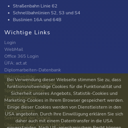
Straßenbahn Linie 62
Schnellbahnlinien S2, S3 und S4
Buslinien 16A und 64B
Wichtige Links
Login
WebMail
Office 365 Login
ÜFA: act.at
Diplomarbeiten-Datenbank
Bibliothek@ibc
Bei Verwendung dieser Webseite stimmen Sie zu, dass
WebUntis (Stundenplan)
funktionsnotwendige Cookies für die Funktionalität und
Sprechstundenliste
Sicherheit unseres Angebots, Statistik-Cookies und
Terminkalender
Marketing-Cookies in Ihrem Browser gespeichert werden.
Downloads
Einige dieser Cookies werden von Dienstleistern in den
Wahlplattform
USA angeboten. Durch Ihre Einwilligung erklären Sie sich
Sekretariat der Schule
daher auch mit einem Datentransfer in die USA
Übersicht aller Abend-HAK's
einverstanden. Nach US-amerikanischem Recht können