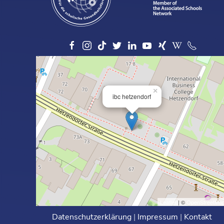
×
ibc hetzendorf
Leaflet
| ©
OpenStreetMa
Datenschutzerklärung
|
Impressum
|
Kontakt