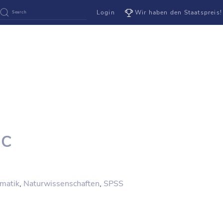
Login
Wir haben den Staatspreis!
IC
matik
,
Naturwissenschaften
,
SPSS