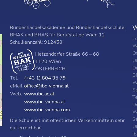
W
Bundeshandelsakademie und Bundeshandelsschule,
BHAK und BHAS für Berufstätige Wien 12
L
Schulkennzahl: 912458
W
O
Hetzendorfer Straße 66 – 68
ÜF
1120 Wien
D
ÖSTERREICH
B
Tel.:
(+43 1) 804 35 79
W
eMail:
office@ibc-vienna.at
S
Web:
www.ibc.ac.at
T
www.ibc-vienna.at
D
www.ibc-vienna.com
W
Se
Die Schule ist mit öffentlichen Verkehrsmitteln sehr
p
Ü
gut erreichbar:
i