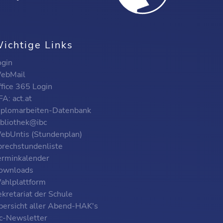
ichtige Links
ogin
ebMail
ffice 365 Login
A: act.at
iplomarbeiten-Datenbank
ibliothek@ibc
ebUntis (Stundenplan)
prechstundenliste
erminkalender
ownloads
ahlplattform
kretariat der Schule
bersicht aller Abend-HAK's
bc-Newsletter