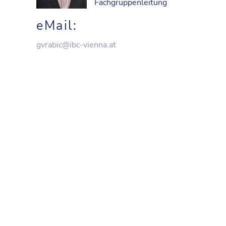
Fachgruppenleitung
eMail:
gvrabic@ibc-vienna.at