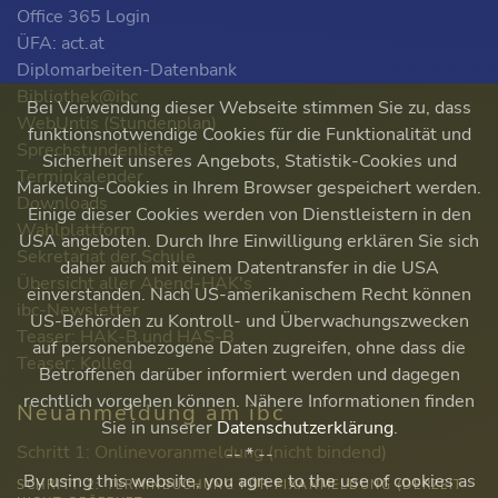
Office 365 Login
ÜFA: act.at
Diplomarbeiten-Datenbank
Bibliothek@ibc
Bei Verwendung dieser Webseite stimmen Sie zu, dass
WebUntis (Stundenplan)
funktionsnotwendige Cookies für die Funktionalität und
Sprechstundenliste
Sicherheit unseres Angebots, Statistik-Cookies und
Terminkalender
Marketing-Cookies in Ihrem Browser gespeichert werden.
Downloads
Einige dieser Cookies werden von Dienstleistern in den
Wahlplattform
USA angeboten. Durch Ihre Einwilligung erklären Sie sich
Sekretariat der Schule
daher auch mit einem Datentransfer in die USA
Übersicht aller Abend-HAK's
einverstanden. Nach US-amerikanischem Recht können
ibc-Newsletter
US-Behörden zu Kontroll- und Überwachungszwecken
Teaser: HAK-B und HAS-B
auf personenbezogene Daten zugreifen, ohne dass die
Teaser: Kolleg
Betroffenen darüber informiert werden und dagegen
rechtlich vorgehen können. Nähere Informationen finden
Neuanmeldung am ibc
Sie in unserer
Datenschutzerklärung
.
Schritt 1: Onlinevoranmeldung (nicht bindend)
-- * --
By using this website, you agree to the use of cookies as
SCHRITT 2: TERMINBUCHUNG FÜR FIXANMELDUNG (DERZEIT