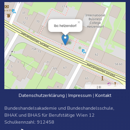
×
ibc hetzendorf
Leaflet
| ©
OpenStreetMap
Datenschutzerklärung
|
Impressum
|
Kontakt
Bundeshandelsakademie und Bundeshandelsschule,
BHAK und BHAS für Berufstätige Wien 12
Schulkennzahl: 912458