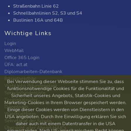
Straßenbahn Linie 62
Schnellbahnlinien S2, S3 und S4
Buslinien 16A und 64B
Wichtige Links
Login
WebMail
Office 365 Login
ÜFA: act.at
Diplomarbeiten-Datenbank
Bibliothek@ibc
Bei Verwendung dieser Webseite stimmen Sie zu, dass
WebUntis (Stundenplan)
funktionsnotwendige Cookies für die Funktionalität und
Sprechstundenliste
Sicherheit unseres Angebots, Statistik-Cookies und
Terminkalender
Marketing-Cookies in Ihrem Browser gespeichert werden.
Downloads
Einige dieser Cookies werden von Dienstleistern in den
Wahlplattform
USA angeboten. Durch Ihre Einwilligung erklären Sie sich
Sekretariat der Schule
daher auch mit einem Datentransfer in die USA
Übersicht aller Abend-HAK's
einverstanden. Nach US-amerikanischem Recht können