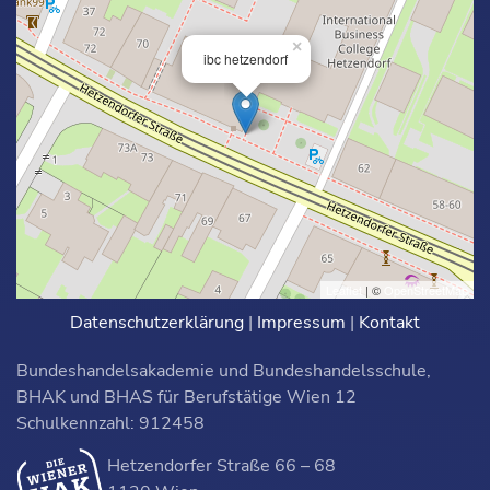
×
ibc hetzendorf
Leaflet
| ©
OpenStreetMap
Datenschutzerklärung
|
Impressum
|
Kontakt
Bundeshandelsakademie und Bundeshandelsschule,
BHAK und BHAS für Berufstätige Wien 12
Schulkennzahl: 912458
Hetzendorfer Straße 66 – 68