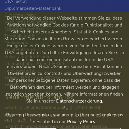
ÜFA: act.at
Diplomarbeiten-Datenbank
Bibliothek@ibc
Bei Verwendung dieser Webseite stimmen Sie zu, dass
WebUntis (Stundenplan)
funktionsnotwendige Cookies für die Funktionalität und
Sprechstundenliste
Sicherheit unseres Angebots, Statistik-Cookies und
Terminkalender
Marketing-Cookies in Ihrem Browser gespeichert werden.
Downloads
Einige dieser Cookies werden von Dienstleistern in den
Wahlplattform
USA angeboten. Durch Ihre Einwilligung erklären Sie sich
Sekretariat der Schule
daher auch mit einem Datentransfer in die USA
Übersicht aller Abend-HAK's
einverstanden. Nach US-amerikanischem Recht können
ibc-Newsletter
US-Behörden zu Kontroll- und Überwachungszwecken
Teaser: HAK-B und HAS-B
auf personenbezogene Daten zugreifen, ohne dass die
Teaser: Kolleg
Betroffenen darüber informiert werden und dagegen
rechtlich vorgehen können. Nähere Informationen finden
Neuanmeldung am ibc
Sie in unserer
Datenschutzerklärung
.
Schritt 1: Onlinevoranmeldung (nicht bindend)
-- * --
By using this website, you agree to the use of cookies as
SCHRITT 2: TERMINBUCHUNG FÜR FIXANMELDUNG (DERZEIT
NICHT GEÖFFNET)
described in our
Privacy Policy
.
Schritt 3: Eingabe der persönlichen Daten (erst zu