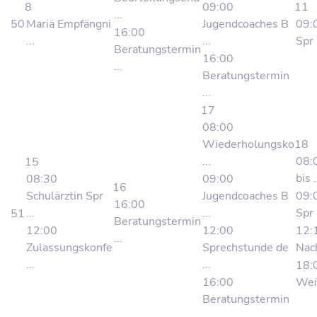
8
09:00
11
...
50
Mariä Empfängni
Jugendcoaches B
09:
16:00
...
...
Spr .
Beratungstermin
16:00
...
Beratungstermin
...
17
08:00
Wiederholungsko
18
...
08:
15
bis .
08:30
09:00
16
Schulärztin Spr
Jugendcoaches B
09:
16:00
...
...
Spr .
51
Beratungstermin
12:00
12:00
12:
...
Zulassungskonfe
Sprechstunde de
Nach
...
...
18:
16:00
Weih
Beratungstermin
...