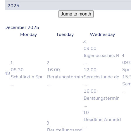
Jump to month
December 2025
Monday
Tuesday
Wednesday
3
09:00
Jugendcoaches B
4
...
09:
1
2
Spr .
08:30
16:00
12:00
49
Schulärztin Spr
Beratungstermin
Sprechstunde de
15:
...
...
...
Sam
...
16:00
Beratungstermin
...
10
Deadline Anmeld
9
...
Beurteilungsend