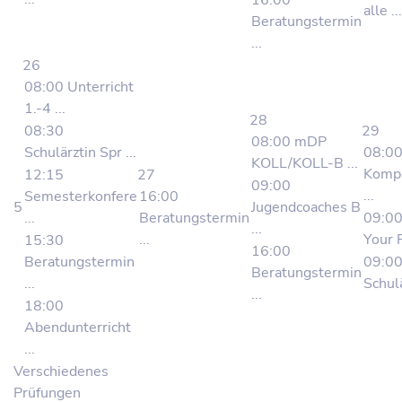
16:00
alle ...
Beratungstermin
...
26
08:00 Unterricht
1.-4 ...
28
08:30
29
08:00 mDP
Schulärztin Spr ...
08:0
KOLL/KOLL-B ...
Kompe
12:15
27
09:00
...
Semesterkonfere
16:00
5
Jugendcoaches B
...
Beratungstermin
09:00
...
...
Your F
15:30
16:00
Beratungstermin
09:0
Beratungstermin
...
Schulä
...
18:00
Abendunterricht
...
Verschiedenes
Prüfungen