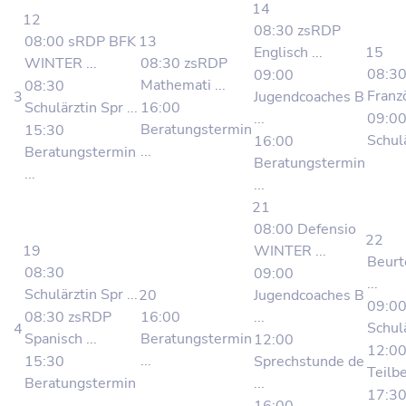
14
12
08:30 zsRDP
08:00 sRDP BFK
13
Englisch ...
15
WINTER ...
08:30 zsRDP
08:3
09:00
Mathemati ...
08:30
Franzö
3
Jugendcoaches B
Schulärztin Spr ...
16:00
...
09:0
Beratungstermin
15:30
Schulä
16:00
...
Beratungstermin
Beratungstermin
...
...
21
08:00 Defensio
22
19
WINTER ...
Beurt
08:30
09:00
...
Schulärztin Spr ...
20
Jugendcoaches B
09:0
08:30 zsRDP
16:00
...
Schulä
4
Spanisch ...
Beratungstermin
12:00
12:0
...
15:30
Sprechstunde de
Teilbe
Beratungstermin
...
17:30
...