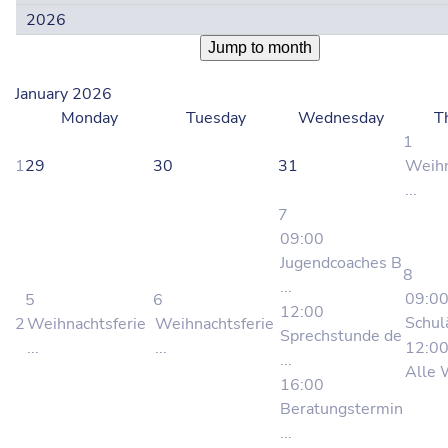
Jump to month
January 2026
Monday
Tuesday
Wednesday
T
1
1
29
30
31
Weihn
...
7
09:00
Jugendcoaches B
8
...
09:0
5
6
12:00
Schulä
2
Weihnachtsferie
Weihnachtsferie
Sprechstunde de
...
...
12:0
...
Alle W
16:00
Beratungstermin
...