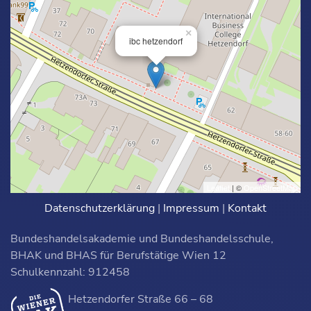
×
ibc hetzendorf
Leaflet
| ©
OpenStreetMap
Datenschutzerklärung
|
Impressum
|
Kontakt
Bundeshandelsakademie und Bundeshandelsschule,
BHAK und BHAS für Berufstätige Wien 12
Schulkennzahl: 912458
Hetzendorfer Straße 66 – 68