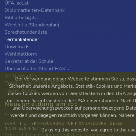
ÜFA: act.at
Diplomarbeiten-Datenbank
Bibliothek@ibc
WebUntis (Stundenplan)
Sprechstundenliste
Terminkalender
Downloads
Wahlplattform
Sekretariat der Schule
Übersicht aller Abend-HAK's
ibc-Newsletter
Bei Verwendung dieser Webseite stimmen Sie zu, dass 
Teaser: HAK-B und HAS-B
Sicherheit unseres Angebots, Statistik-Cookies und Mark
Teaser: Kolleg
dieser Cookies werden von Dienstleistern in den USA angeb
mit einem Datentransfer in die USA einverstanden. Nach
Neuanmeldung am ibc
und Überwachungszwecken auf personenbezogene Daten z
Schritt 1: Onlinevoranmeldung (nicht bindend)
werden und dagegen rechtlich vorgehen können. Nähere I
--
SCHRITT 2: TERMINBUCHUNG FÜR FIXANMELDUNG (DERZEIT
NICHT GEÖFFNET)
By using this website, you agree to the use
Schritt 3: Eingabe der persönlichen Daten (erst zu