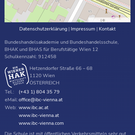
Leaflet
| ©
OpenStreetMap
Datenschutzerklärung
|
Impressum
|
Kontakt
Bundeshandelsakademie und Bundeshandelsschule,
BHAK und BHAS für Berufstätige Wien 12
Schulkennzahl: 912458
Hetzendorfer Straße 66 – 68
1120 Wien
ÖSTERREICH
Tel.:
(+43 1) 804 35 79
eMail:
office@ibc-vienna.at
Web:
www.ibc.ac.at
www.ibc-vienna.at
www.ibc-vienna.com
Die Schule ist mit öffentlichen Verkehrsmitteln sehr gut