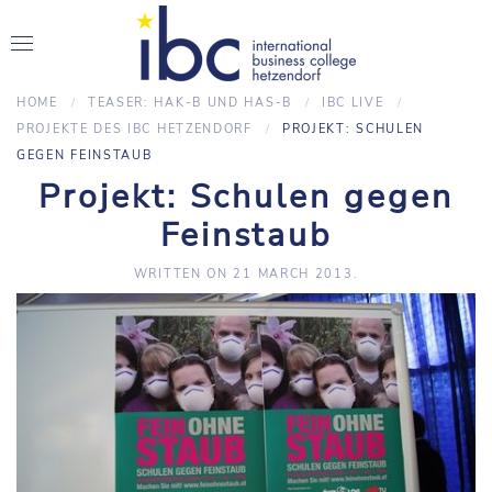
HOME
TEASER: HAK-B UND HAS-B
IBC LIVE
PROJEKTE DES IBC HETZENDORF
PROJEKT: SCHULEN
GEGEN FEINSTAUB
Projekt: Schulen gegen
Feinstaub
WRITTEN ON
21 MARCH 2013
.