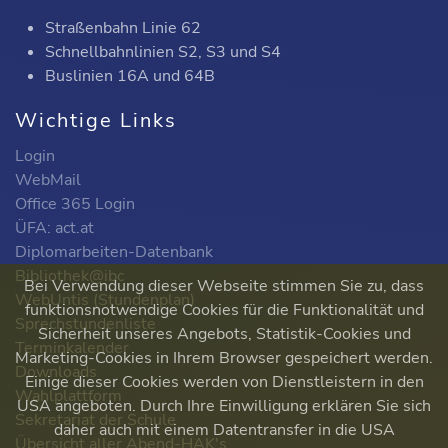
Straßenbahn Linie 62
Schnellbahnlinien S2, S3 und S4
Buslinien 16A und 64B
Wichtige Links
Login
WebMail
Office 365 Login
ÜFA: act.at
Diplomarbeiten-Datenbank
Bibliothek@ibc
Bei Verwendung dieser Webseite stimmen Sie zu, dass
WebUntis (Stundenplan)
funktionsnotwendige Cookies für die Funktionalität und
Sprechstundenliste
Sicherheit unseres Angebots, Statistik-Cookies und
Terminkalender
Marketing-Cookies in Ihrem Browser gespeichert werden.
Downloads
Einige dieser Cookies werden von Dienstleistern in den
Wahlplattform
USA angeboten. Durch Ihre Einwilligung erklären Sie sich
Sekretariat der Schule
daher auch mit einem Datentransfer in die USA
Übersicht aller Abend-HAK's