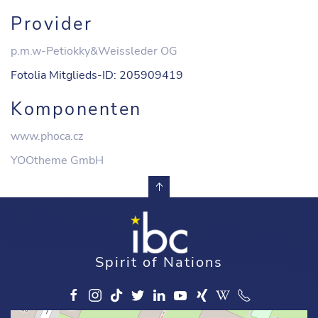
Provider
p.m.w-Petiokky&Weissleder OG
Fotolia Mitglieds-ID: 205909419
Komponenten
www.phoca.cz
YOOtheme GmbH
Spirit of Nations