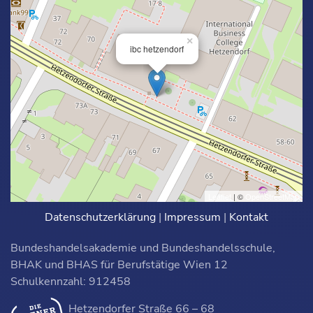
×
ibc hetzendorf
Leaflet
| ©
OpenStreetMap
Datenschutzerklärung
|
Impressum
|
Kontakt
Bundeshandelsakademie und Bundeshandelsschule,
BHAK und BHAS für Berufstätige Wien 12
Schulkennzahl: 912458
Hetzendorfer Straße 66 – 68