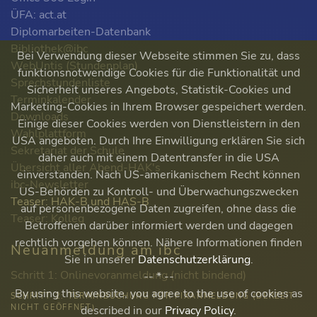
ÜFA: act.at
Diplomarbeiten-Datenbank
Bibliothek@ibc
Bei Verwendung dieser Webseite stimmen Sie zu, dass
WebUntis (Stundenplan)
funktionsnotwendige Cookies für die Funktionalität und
Sprechstundenliste
Sicherheit unseres Angebots, Statistik-Cookies und
Terminkalender
Marketing-Cookies in Ihrem Browser gespeichert werden.
Downloads
Einige dieser Cookies werden von Dienstleistern in den
Wahlplattform
USA angeboten. Durch Ihre Einwilligung erklären Sie sich
Sekretariat der Schule
daher auch mit einem Datentransfer in die USA
Übersicht aller Abend-HAK's
einverstanden. Nach US-amerikanischem Recht können
ibc-Newsletter
US-Behörden zu Kontroll- und Überwachungszwecken
Teaser: HAK-B und HAS-B
auf personenbezogene Daten zugreifen, ohne dass die
Teaser: Kolleg
Betroffenen darüber informiert werden und dagegen
rechtlich vorgehen können. Nähere Informationen finden
Neuanmeldung am ibc
Sie in unserer
Datenschutzerklärung
.
Schritt 1: Onlinevoranmeldung (nicht bindend)
-- * --
By using this website, you agree to the use of cookies as
SCHRITT 2: TERMINBUCHUNG FÜR FIXANMELDUNG (DERZEIT
NICHT GEÖFFNET)
described in our
Privacy Policy
.