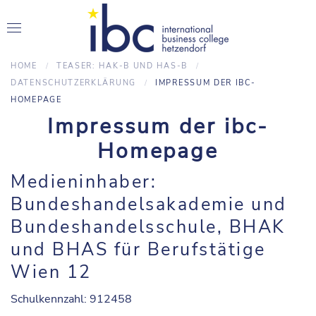
HOME
TEASER: HAK-B UND HAS-B
DATENSCHUTZERKLÄRUNG
IMPRESSUM DER IBC-
HOMEPAGE
Impressum der ibc-
Homepage
Medieninhaber:
Bundeshandelsakademie und
Bundeshandelsschule, BHAK
und BHAS für Berufstätige
Wien 12
Schulkennzahl: 912458