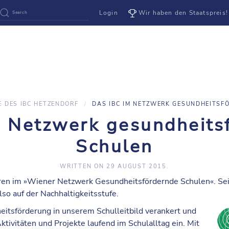
Login
Wir haben den Staatspreis!
E DES IBC HETZENDORF
DAS IBC IM NETZWERK GESUNDHEITSF
m Netzwerk gesundheits
Schulen
WRITTEN ON
29 AUGUST 2015
.
ren im »
Wiener Netzwerk Gesundheitsfördernde Schulen
«. Se
also auf der
Nachhaltigkeitsstufe
.
tsförderung in unserem Schulleitbild verankert und
tivitäten und Projekte laufend im Schulalltag ein. Mit