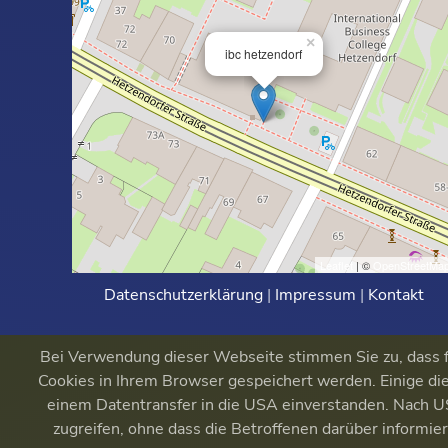
×
ibc hetzendorf
Leaflet
| ©
OpenStreetMa
Datenschutzerklärung
|
Impressum
|
Kontakt
Bei Verwendung dieser Webseite stimmen Sie zu, dass fu
Cookies in Ihrem Browser gespeichert werden. Einige die
einem Datentransfer in die USA einverstanden. Nach
zugreifen, ohne dass die Betroffenen darüber informi