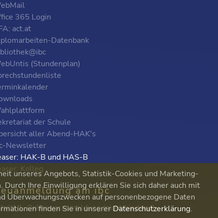
ebMail
ffice 365 Login
A: act.at
iplomarbeiten-Datenbank
ibliothek@ibc
ebUntis (Stundenplan)
prechstundenliste
erminkalender
ownloads
ahlplattform
kretariat der Schule
bersicht aller Abend-HAK's
bc-Newsletter
easer: HAK-B und HAS-B
easer: Kolleg
heit unseres Angebots, Statistik-Cookies und Marketing-
Durch Ihre Einwilligung erklären Sie sich daher auch mit
euanmeldung am ibc
 und Überwachungszwecken auf personenbezogene Daten
chritt 1: Onlinevoranmeldung (nicht bindend)
ormationen finden Sie in unserer
Datenschutzerklärung
.