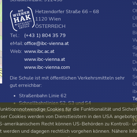
W
O
Hetzendorfer Straße 66 – 68
ÜF
1120 Wien
D
ÖSTERREICH
B
Tel.:
(+43 1) 804 35 79
W
eMail:
office@ibc-vienna.at
S
Web:
www.ibc.ac.at
T
www.ibc-vienna.at
D
www.ibc-vienna.com
W
Se
Die Schule ist mit öffentlichen Verkehrsmitteln sehr
p
Ü
gut erreichbar:
i
Straßenbahn Linie 62
T
Schnellbahnlinien S2, S3 und S4
T
nktionsnotwendige Cookies für die Funktionalität und Sicher
Buslinien 16A und 64B
ser Cookies werden von Dienstleistern in den USA angeboten. 
N
 US-amerikanischem Recht können US-Behörden zu Kontroll-
S
ert werden und dagegen rechtlich vorgehen können. Nähere Inf