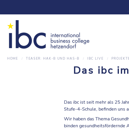
HOME
TEASER: HAK-B UND HAS-B
IBC LIVE
PROJEKT
Das ibc i
Das ibc ist seit mehr als 25 Jah
Stufe-4-Schule
, befinden uns 
Wir haben das Thema Gesundhei
binden gesundheitsfördernde Ak