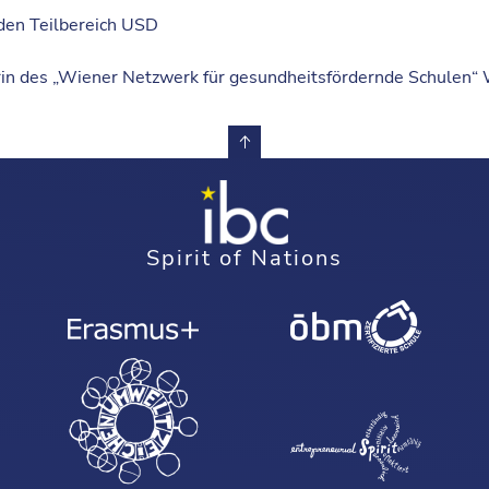
 den Teilbereich USD
rin des „Wiener Netzwerk für gesundheitsfördernde Schulen“
Spirit of Nations