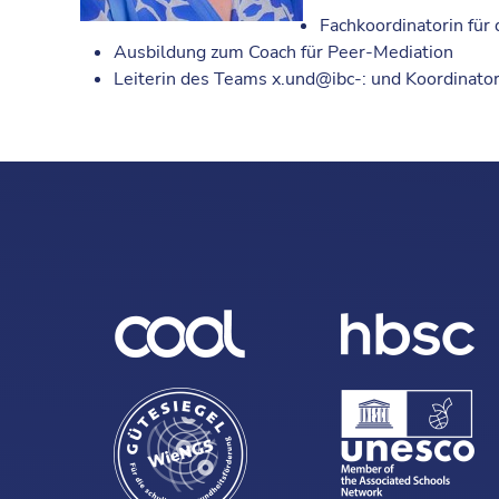
Fachkoordinatorin für
Ausbildung zum Coach für Peer-Mediation
Leiterin des Teams x.und@ibc-: und Koordinato