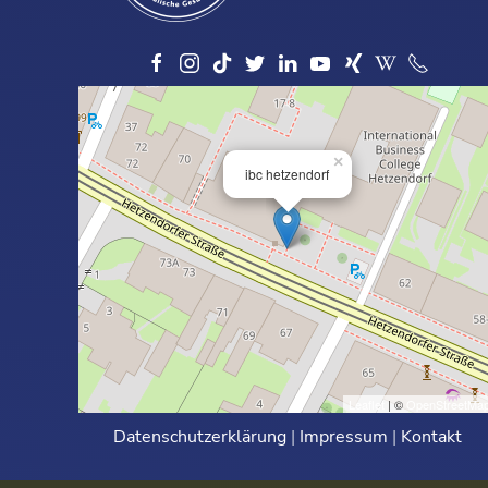
×
ibc hetzendorf
Leaflet
| ©
OpenStreetMa
Datenschutzerklärung
|
Impressum
|
Kontakt