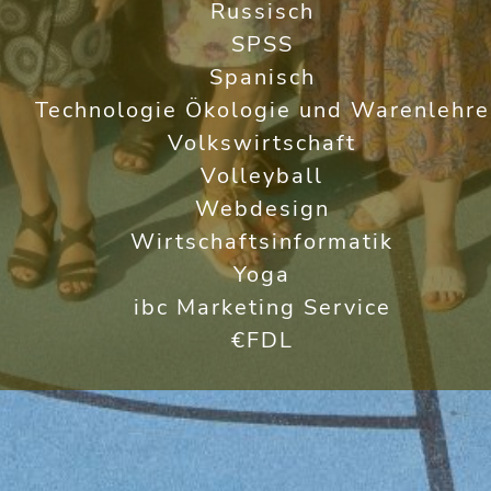
Russisch
SPSS
Spanisch
Technologie Ökologie und Warenlehre
Volkswirtschaft
Volleyball
Webdesign
Wirtschaftsinformatik
Yoga
ibc Marketing Service
€FDL