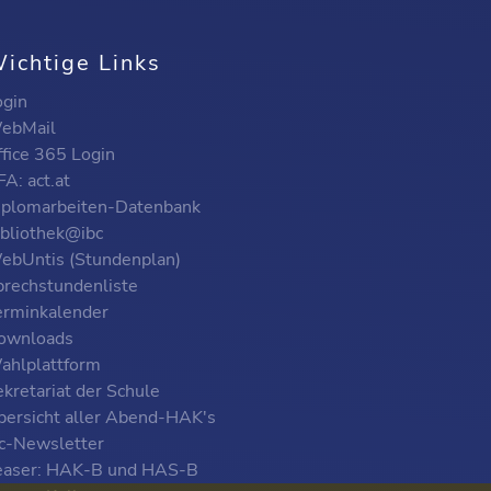
ichtige Links
ogin
ebMail
ffice 365 Login
A: act.at
iplomarbeiten-Datenbank
ibliothek@ibc
ebUntis (Stundenplan)
prechstundenliste
erminkalender
ownloads
ahlplattform
kretariat der Schule
bersicht aller Abend-HAK's
bc-Newsletter
easer: HAK-B und HAS-B