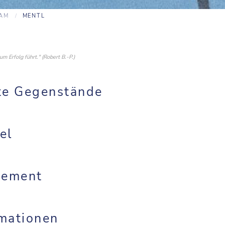
EAM
MENTL
m Erfolg führt." (Robert B.-P.)
te Gegenstände
el
gement
mationen