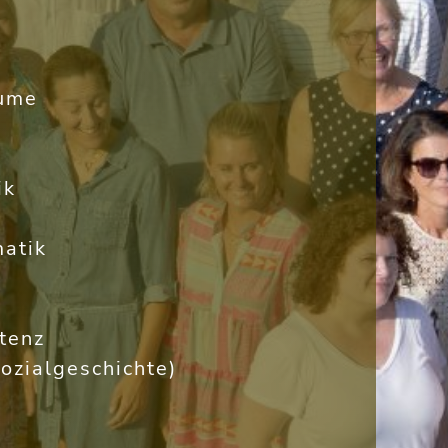
äume
ik
atik
tenz
ozialgeschichte)