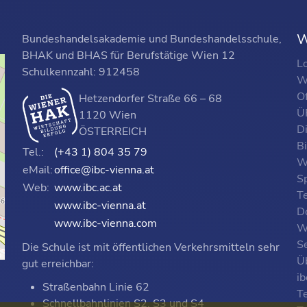
W
Bundeshandelsakademie und Bundeshandelsschule,
BHAK und BHAS für Berufstätige Wien 12
L
Schulkennzahl: 912458
W
O
Hetzendorfer Straße 66 – 68
ÜF
1120 Wien
D
ÖSTERREICH
B
Tel.:
(+43 1) 804 35 79
W
eMail:
office@ibc-vienna.at
S
Web:
www.ibc.ac.at
T
www.ibc-vienna.at
D
www.ibc-vienna.com
W
Se
Die Schule ist mit öffentlichen Verkehrsmitteln sehr
p
Ü
gut erreichbar:
i
Straßenbahn Linie 62
T
Schnellbahnlinien S2, S3 und S4