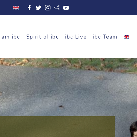
 am ibc
Spirit of ibc
ibc Live
ibc Team