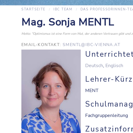
STARTSEITE
IBC TEAM
DAS PROFESSORINNEN-T
Mag. Sonja MENTL
Motto: "Optimismus ist eine Form von Mut, der anderen Vertrauen gibt und zu
EMAIL-KONTAKT:
SMENTL@IBC-VIENNA.AT
Unterrichte
Deutsch
,
Englisch
Lehrer-Kürz
MENT
Schulmana
Fachgruppenleitung
Zusatzinfor