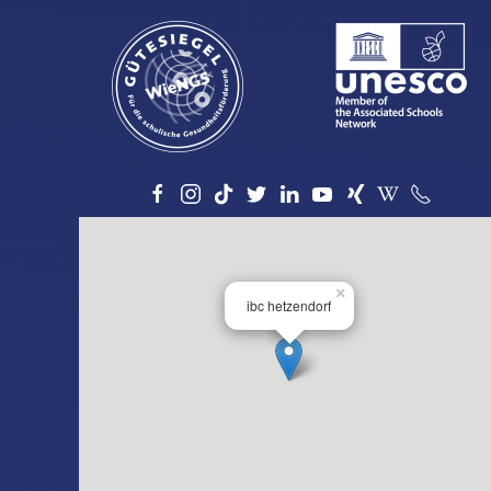
×
ibc hetzendorf