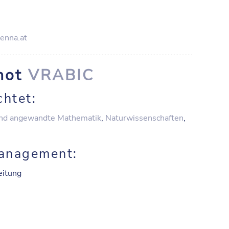
enna.at
rnot
VRABIC
chtet:
nd angewandte Mathematik
,
Naturwissenschaften
,
anagement:
eitung