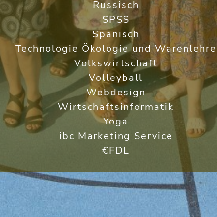
Russisch
SPSS
Spanisch
Technologie Ökologie und Warenlehre
Volkswirtschaft
Volleyball
Webdesign
Wirtschaftsinformatik
Yoga
ibc Marketing Service
€FDL