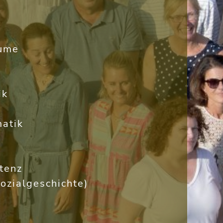
äume
ik
atik
tenz
ozialgeschichte)