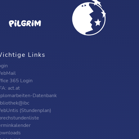
ichtige Links
ogin
ebMail
ffice 365 Login
A: act.at
iplomarbeiten-Datenbank
ibliothek@ibc
ebUntis (Stundenplan)
prechstundenliste
erminkalender
ownloads