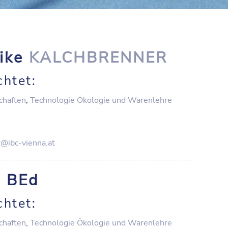
rike
KALCHBRENNER
chtet:
chaften
,
Technologie Ökologie und Warenlehre
@ibc-vienna.at
S
BEd
chtet:
chaften
,
Technologie Ökologie und Warenlehre