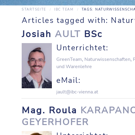
STARTSEITE
IBC TEAM
TAGS: NATURWISSENSCH
Articles tagged with: Natu
Josiah
AULT
BSc
Unterrichtet:
GreenTeam
,
Naturwissenschaften
,
und Warenlehre
eMail:
jault@ibc-vienna.at
Mag. Roula
KARAPAN
GEYERHOFER