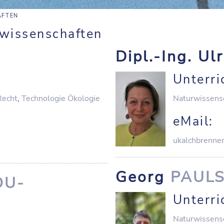
AFTEN
rwissenschaften
Dipl.-Ing. Ul
Unterri
Recht
,
Technologie Ökologie
Naturwissens
eMail:
ukalchbrenner
Georg
PAUL
OU-
Unterri
Naturwissens