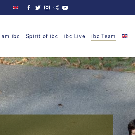
 am ibc
Spirit of ibc
ibc Live
ibc Team