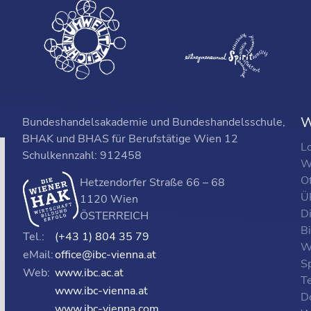
W
Bundeshandelsakademie und Bundeshandelsschule,
BHAK und BHAS für Berufstätige Wien 12
L
Schulkennzahl: 912458
W
O
Hetzendorfer Straße 66 – 68
ÜF
1120 Wien
D
ÖSTERREICH
B
Tel.:
(+43 1) 804 35 79
W
eMail:
office@ibc-vienna.at
S
Web:
www.ibc.ac.at
T
www.ibc-vienna.at
D
www.ibc-vienna.com