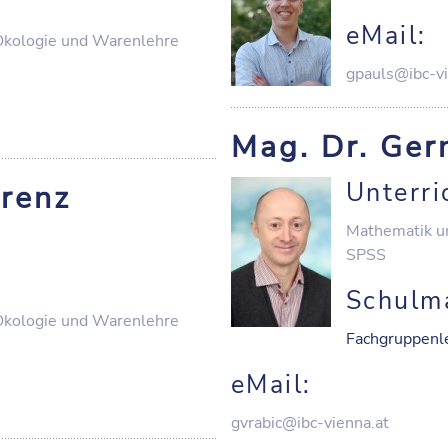
eMail:
Ökologie und Warenlehre
gpauls@ibc-vi
Mag. Dr. Ge
Unterri
orenz
Mathematik u
SPSS
Schulm
Ökologie und Warenlehre
Fachgruppenl
eMail:
gvrabic@ibc-vienna.at