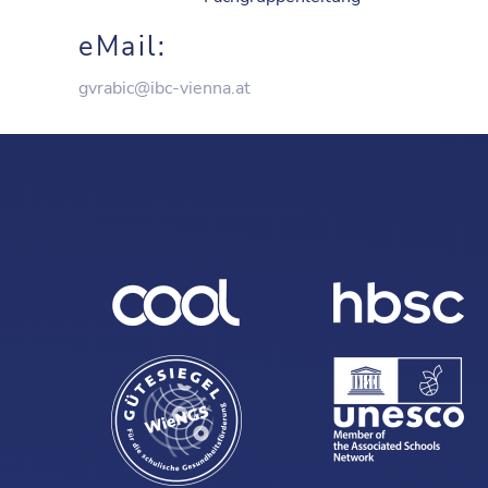
eMail:
gvrabic@ibc-vienna.at