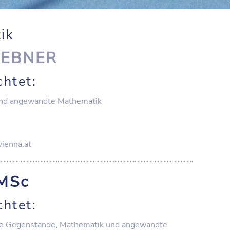
ik
s
EBNER
chtet:
nd angewandte Mathematik
ienna.at
MSc
chtet:
e Gegenstände
,
Mathematik und angewandte