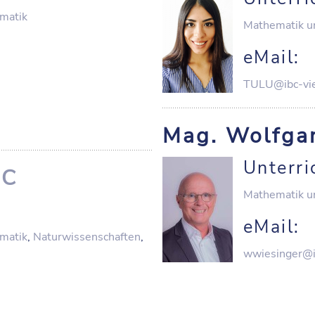
matik
Mathematik u
eMail:
TULU@ibc-vie
Mag. Wolfg
Unterri
IC
Mathematik u
eMail:
matik
,
Naturwissenschaften
,
wwiesinger@i