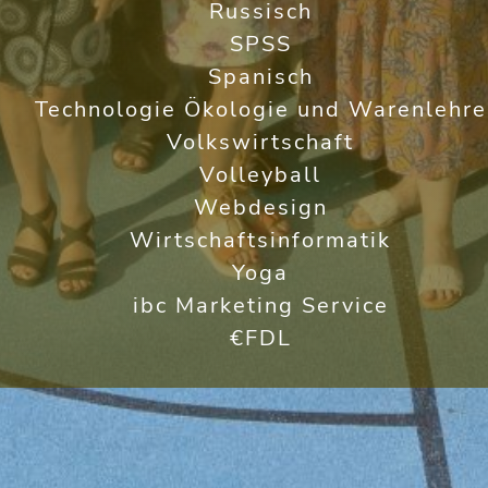
Russisch
SPSS
Spanisch
Technologie Ökologie und Warenlehre
Volkswirtschaft
Volleyball
Webdesign
Wirtschaftsinformatik
Yoga
ibc Marketing Service
€FDL