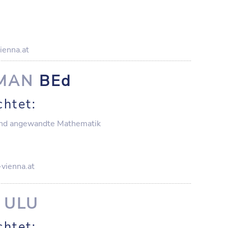
ienna.at
MAN
BEd
chtet:
nd angewandte Mathematik
vienna.at
e
ULU
chtet: