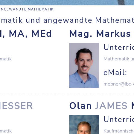
 ANGEWANDTE MATHEMATIK
hematik und angewandte Mathemat
, MA, MEd
Mag. Marku
Unterri
matik
Mathematik u
eMail:
mebner@ibc-v
IESSER
Olan
JAMES
Unterri
matik
Kaufmännisch