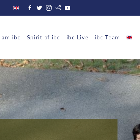
 am ibc
Spirit of ibc
ibc Live
ibc Team