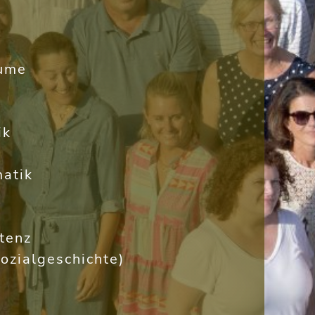
äume
ik
atik
tenz
ozialgeschichte)