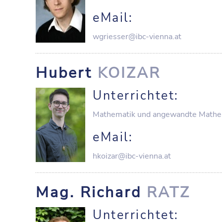
eMail:
wgriesser@ibc-vienna.at
Hubert
KOIZAR
Unterrichtet:
Mathematik und angewandte Mathe
eMail:
hkoizar@ibc-vienna.at
Mag. Richard
RATZ
Unterrichtet: