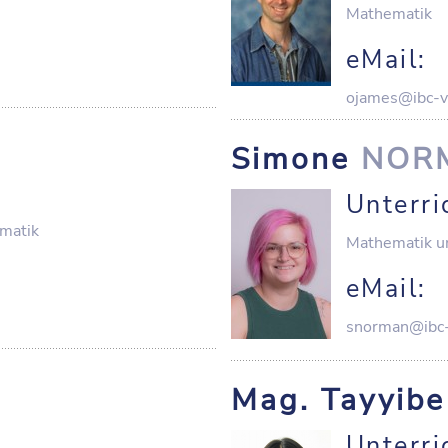
Mathematik
eMail:
ojames@ibc-v
Simone
NOR
Unterri
matik
Mathematik u
eMail:
snorman@ibc-
Mag. Tayyib
Unterri