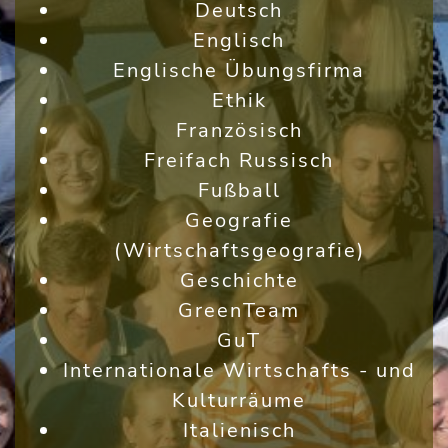
Deutsch
Englisch
Englische Übungsfirma
Ethik
Französisch
Freifach Russisch
Fußball
Geografie
(Wirtschaftsgeografie)
Geschichte
GreenTeam
GuT
Internationale Wirtschafts - und
Kulturräume
Italienisch