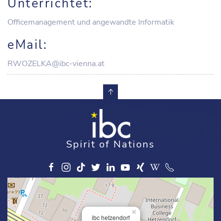
Unterrichtet:
Officemanagement und angewandte Informatik
eMail:
RWOZELKA@ibc-vienna.at
Spirit of Nations
×
ibc hetzendorf