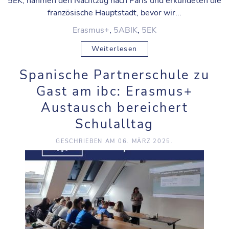
5EK, nahmen den Nachtzug nach Paris und erkundeten die
französische Hauptstadt, bevor wir...
Erasmus+
,
5ABIK
,
5EK
Weiterlesen
Spanische Partnerschule zu
Gast am ibc: Erasmus+
Austausch bereichert
Schulalltag
GESCHRIEBEN AM
06. MÄRZ 2025
.