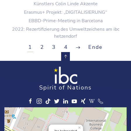
Künstlers Colin Linde Akzente
Erasmus+ Projekt: „DIGITALISIERUNG“
EBBD-Prime-Meeting in Barcelona
2022: Rezertifizierung des Umweltzeichens am ibc
hetzendorf
1
2
3
4
Ende
Spirit of Nations
×
ibc hetzendorf