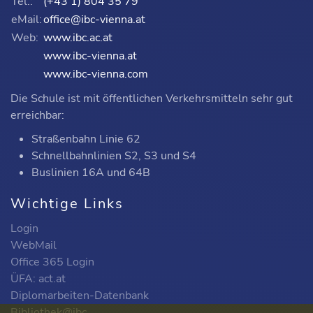
Tel.:
(+43 1) 804 35 79
eMail:
office@ibc-vienna.at
Web:
www.ibc.ac.at
www.ibc-vienna.at
www.ibc-vienna.com
Die Schule ist mit öffentlichen Verkehrsmitteln sehr gut
erreichbar:
Straßenbahn Linie 62
Schnellbahnlinien S2, S3 und S4
Buslinien 16A und 64B
Wichtige Links
Login
WebMail
Office 365 Login
ÜFA: act.at
Diplomarbeiten-Datenbank
Bibliothek@ibc