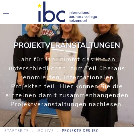
PROJEKTVERANSTALTUNGEN
Jahr für Jahr nimmt das ibc an
unterschiedlichen, zum Teil überaus
renomierten, internationalen
Projekten teil. Hier können Sie die
einzelnen damit zusammenhängenden
Projektveranstaltungen nachlesen.
STARTSEITE
IBC LIVE
PROJEKTE DES IBC