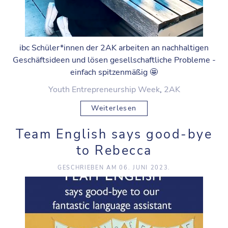
ibc Schüler*innen der 2AK arbeiten an nachhaltigen
Geschäftsideen und lösen gesellschaftliche Probleme -
einfach spitzenmäßig 🤩
Youth Entrepreneurship Week
,
2AK
Weiterlesen
Team English says good-bye
to Rebecca
GESCHRIEBEN AM
06. JUNI 2023
.