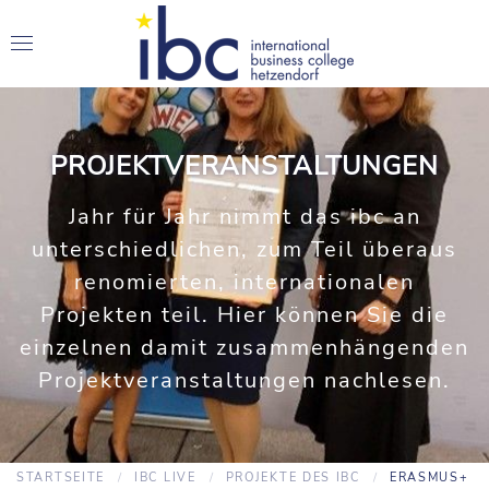
PROJEKTVERANSTALTUNGEN
Jahr für Jahr nimmt das ibc an
unterschiedlichen, zum Teil überaus
renomierten, internationalen
Projekten teil. Hier können Sie die
einzelnen damit zusammenhängenden
Projektveranstaltungen nachlesen.
STARTSEITE
IBC LIVE
PROJEKTE DES IBC
ERASMUS+