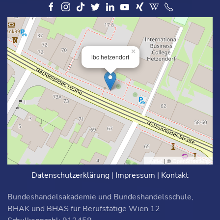
×
ibc hetzendorf
Leaflet
| ©
OpenStreetMap
Datenschutzerklärung
|
Impressum
|
Kontakt
Bundeshandelsakademie und Bundeshandelsschule,
BHAK und BHAS für Berufstätige Wien 12