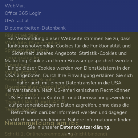
WebMail
Office 365 Login
ÜFA: act.at
Diplomarbeiten-Datenbank
Bibliothek@ibc
Bei Verwendung dieser Webseite stimmen Sie zu, dass
WebUntis (Stundenplan)
funktionsnotwendige Cookies für die Funktionalität und
Sprechstundenliste
Sicherheit unseres Angebots, Statistik-Cookies und
Terminkalender
Marketing-Cookies in Ihrem Browser gespeichert werden.
Downloads
Einige dieser Cookies werden von Dienstleistern in den
Wahlplattform
USA angeboten. Durch Ihre Einwilligung erklären Sie sich
Sekretariat der Schule
daher auch mit einem Datentransfer in die USA
Übersicht aller Abend-HAK's
einverstanden. Nach US-amerikanischem Recht können
ibc-Newsletter
US-Behörden zu Kontroll- und Überwachungszwecken
Teaser: HAK-B und HAS-B
auf personenbezogene Daten zugreifen, ohne dass die
Teaser: Kolleg
Betroffenen darüber informiert werden und dagegen
rechtlich vorgehen können. Nähere Informationen finden
Neuanmeldung am ibc
Sie in unserer
Datenschutzerklärung
.
Schritt 1: Onlinevoranmeldung (nicht bindend)
-- * --