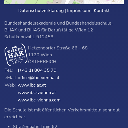
Leaflet
| ©
OpenStreetMap
Datenschutzerklärung
|
Impressum
|
Kontakt
Bundeshandelsakademie und Bundeshandelsschule,
BHAK und BHAS für Berufstätige Wien 12
Schulkennzahl: 912458
Hetzendorfer Straße 66 – 68
1120 Wien
ÖSTERREICH
Tel.:
(+43 1) 804 35 79
eMail:
office@ibc-vienna.at
Web:
www.ibc.ac.at
www.ibc-vienna.at
www.ibc-vienna.com
Die Schule ist mit öffentlichen Verkehrsmitteln sehr gut
erreichbar:
Straßenbahn Linie 62