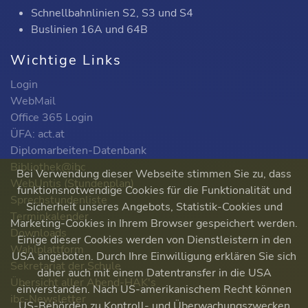
Schnellbahnlinien S2, S3 und S4
Buslinien 16A und 64B
Wichtige Links
Login
WebMail
Office 365 Login
ÜFA: act.at
Diplomarbeiten-Datenbank
Bibliothek@ibc
Bei Verwendung dieser Webseite stimmen Sie zu, dass
WebUntis (Stundenplan)
funktionsnotwendige Cookies für die Funktionalität und
Sprechstundenliste
Sicherheit unseres Angebots, Statistik-Cookies und
Terminkalender
Marketing-Cookies in Ihrem Browser gespeichert werden.
Downloads
Einige dieser Cookies werden von Dienstleistern in den
Wahlplattform
USA angeboten. Durch Ihre Einwilligung erklären Sie sich
Sekretariat der Schule
daher auch mit einem Datentransfer in die USA
Übersicht aller Abend-HAK's
einverstanden. Nach US-amerikanischem Recht können
ibc-Newsletter
US-Behörden zu Kontroll- und Überwachungszwecken