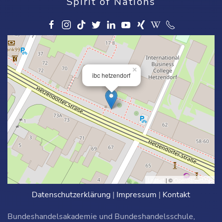
Spirit of Nations
×
ibc hetzendorf
Leaflet
| ©
OpenStreetMap
Datenschutzerklärung
|
Impressum
|
Kontakt
Bundeshandelsakademie und Bundeshandelsschule,