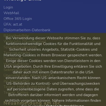
Login
WebMail
Office 365 Login
ÜFA: act.at
Diplomarbeiten-Datenbank
Bibliothek@ibc
Bei Verwendung dieser Webseite stimmen Sie zu, dass
WebUntis (Stundenplan)
funktionsnotwendige Cookies für die Funktionalität und
Sprechstundenliste
Sicherheit unseres Angebots, Statistik-Cookies und
Terminkalender
Marketing-Cookies in Ihrem Browser gespeichert werden.
Downloads
Einige dieser Cookies werden von Dienstleistern in den
Wahlplattform
USA angeboten. Durch Ihre Einwilligung erklären Sie sich
Sekretariat der Schule
daher auch mit einem Datentransfer in die USA
Übersicht aller Abend-HAK's
einverstanden. Nach US-amerikanischem Recht können
ibc-Newsletter
US-Behörden zu Kontroll- und Überwachungszwecken
Teaser: HAK-B und HAS-B
auf personenbezogene Daten zugreifen, ohne dass die
Teaser: Kolleg
Betroffenen darüber informiert werden und dagegen
rechtlich vorgehen können. Nähere Informationen finden
Neuanmeldung am ibc