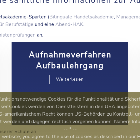
Sie sämtliche Informationen zur A
lsakademie
-Sparten (
Bilinguale Handelsakademie
,
Manageme
ür Berufstätige
und eine
Abend-HAK
.
rnistenprüfungen
an.
Aufnahmeverfahren
Aufbaulehrgang
Weiterlesen
nktionsnotwendige Cookies für die Funktionalität und Sicher
ser Cookies werden von Dienstleistern in den USA angeboten. 
 US-amerikanischem Recht können US-Behörden zu Kontroll-
ert werden und dagegen rechtlich vorgehen können. Nähere Inf
-- * --
nserer Schule an.
s website, you agree to the use of cookies as described in our
P