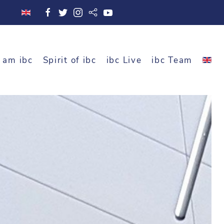
 am ibc
Spirit of ibc
ibc Live
ibc Team