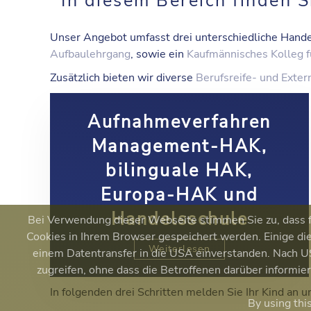
In diesem Bereich finden 
Unser Angebot umfasst drei unterschiedliche
Hande
Aufbaulehrgang
, sowie ein
Kaufmännisches Kolleg f
Zusätzlich bieten wir diverse
Berufsreife- und Exte
Aufnahmeverfahren
Management-HAK,
bilinguale HAK,
Europa-HAK und
Handelsschule
Bei Verwendung dieser Webseite stimmen Sie zu, dass fu
Cookies in Ihrem Browser gespeichert werden. Einige die
Weiterlesen
einem Datentransfer in die USA einverstanden. Nach
zugreifen, ohne dass die Betroffenen darüber informi
In folgenden drei Schritten melden Sie Ihr Kind an u
By using thi