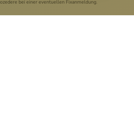
Prozedere bei einer eventuellen Fixanmeldung.
Schritt 3: Eingabe der
persönlichen Daten
Wird für die SchülerInnen der Tagesklassen
jeweils erst im September zur
Klassenkonstituierung benötigt.
Die StudentInnen der Abendklassen
benötigen diesen Link jeweils in der ersten
Woche Ihres ersten Semesters am ibc
hetzendorf.
Öffnen