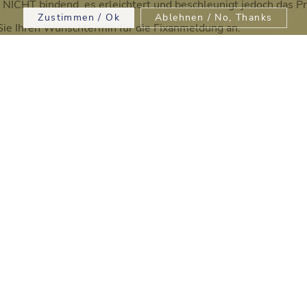
t NICHT bindend, es erleichtert und beschleunigt jedoch das 
Zustimmen / Ok
Ablehnen / No, Thanks
 Sie Ihren Wunschtermin für die Fixanmeldung an.
an unserer Schule neu beginnt.
Schritt 2:
Terminbuchung für
Fixanmeldung
Die Fixanmeldungen für unsere Schule
sind für den aktuellen Termin
abgeschlossen. Wir nehmen keine
Anmeldungen für die Tagesklassen mehr
auf.