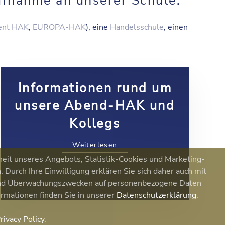
ufnahme an unserer Schule.
nt HAK
,
EUROPA-HAK
), eine
Handelsschule
, einen
Informationen rund um
unsere Abend-HAK und
Kollegs
Weiterlesen
heit unseres Angebots, Statistik-Cookies und Marketing-
Durch Ihre Einwilligung erklären Sie sich daher auch mit
 und Überwachungszwecken auf personenbezogene Daten
ormationen finden Sie in unserer
Datenschutzerklärung
.
rivacy Policy
.