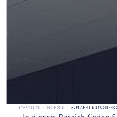
STARTSEITE
IBC HOME
AUFNAHME & STUDIENKO