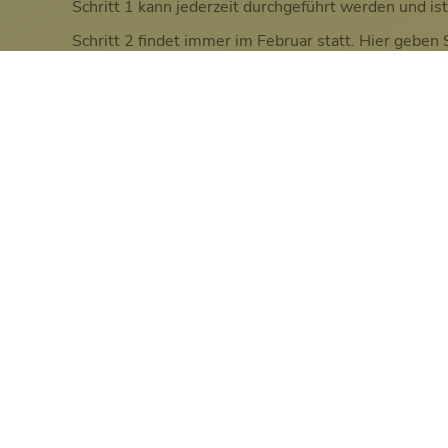
Schritt 1 kann jederzeit durchgeführt werden und is
Schritt 2 findet immer im Februar statt. Hier geben
Schritt 3 erfolgt erst im September, wenn Ihr Kind 
Schritt 1:
Onlinevoranmeldung
Die Voranmeldung ist für Sie nicht bindend,
es erleichtert aber die weitere Arbeit.
Öffnen