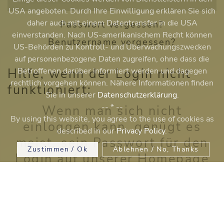
USA angeboten. Durch Ihre Einwilligung erklären Sie sich
daher auch mit einem Datentransfer in die USA
Passwort vergessen?
einverstanden. Nach US-amerikanischem Recht können
Benutzername vergessen?
US-Behörden zu Kontroll- und Überwachungszwecken
auf personenbezogene Daten zugreifen, ohne dass die
Hilfe, wenn der Login nicht
Betroffenen darüber informiert werden und dagegen
rechtlich vorgehen können. Nähere Informationen finden
funktioniert:
Sie in unserer
Datenschutzerklärung
.
-- * --
Wenn man sich nicht
By using this website, you agree to the use of cookies as
einloggen kann, genügt es
described in our
Privacy Policy
.
meist, sein Passwort für den
Zustimmen / Ok
Ablehnen / No, Thanks
Login auf unserer Homepage
zurück zu setzen
Hier erfahren Sie, wie dies am einfachsten funktioniert.