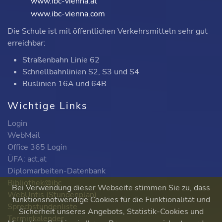
www.ibc-vienna.at
www.ibc-vienna.com
Die Schule ist mit öffentlichen Verkehrsmitteln sehr gut
erreichbar:
Straßenbahn Linie 62
Schnellbahnlinien S2, S3 und S4
Buslinien 16A und 64B
Wichtige Links
Login
WebMail
Office 365 Login
ÜFA: act.at
Diplomarbeiten-Datenbank
Bibliothek@ibc
Bei Verwendung dieser Webseite stimmen Sie zu, dass
WebUntis (Stundenplan)
funktionsnotwendige Cookies für die Funktionalität und
Sprechstundenliste
Sicherheit unseres Angebots, Statistik-Cookies und
Terminkalender