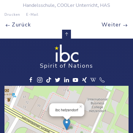
Handelsschule
,
COOLer Unterricht
,
HAS
Drucken
E-Mail
Zurück
Weiter
Spirit of Nations
×
ibc hetzendorf