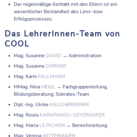
Der regelmäßige Kontakt mit den Eltern ist ein
wesentlicher Bestandteil des Lern– bzw.
Erfolgsprozesses.
Das LehrerInnen-Team von
COOL
Mag. Susanne
DAVID
→ Administration
Mag. Susanne
DORNER
Mag. Karin
FALLMANN
MMag. Nina
HEIGL
→ Fachgruppenleitung,
Bildungsberatung, Sokrates-Team
Dipl.-Ing. Ulrike
KALCHBRENNER
Mag. Roula
KARAPANOU-GEYERHOFER
Mag. Marla
LE PICHON
→ Bereichsleitung
Mag. Verena
MITTERMAIER