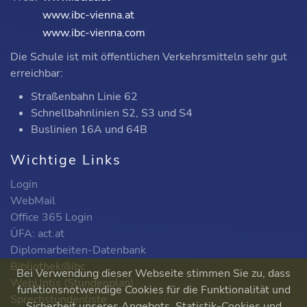
www.ibc-vienna.at
www.ibc-vienna.com
Die Schule ist mit öffentlichen Verkehrsmitteln sehr gut
erreichbar:
Straßenbahn Linie 62
Schnellbahnlinien S2, S3 und S4
Buslinien 16A und 64B
Wichtige Links
Login
WebMail
Office 365 Login
ÜFA: act.at
Diplomarbeiten-Datenbank
Bibliothek@ibc
Bei Verwendung dieser Webseite stimmen Sie zu, dass
WebUntis (Stundenplan)
funktionsnotwendige Cookies für die Funktionalität und
Sprechstundenliste
Sicherheit unseres Angebots, Statistik-Cookies und