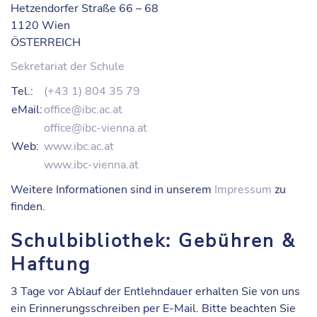
Hetzendorfer Straße 66 – 68
1120 Wien
ÖSTERREICH
Sekretariat der Schule
Tel.:
(+43 1) 804 35 79
eMail:
office@ibc.ac.at
office@ibc-vienna.at
Web:
www.ibc.ac.at
www.ibc-vienna.at
Weitere Informationen sind in unserem
Impressum
zu
finden.
Schulbibliothek: Gebühren &
Haftung
3 Tage vor Ablauf der Entlehndauer erhalten Sie von uns
ein
Erinnerungsschreiben
per E-Mail. Bitte beachten Sie